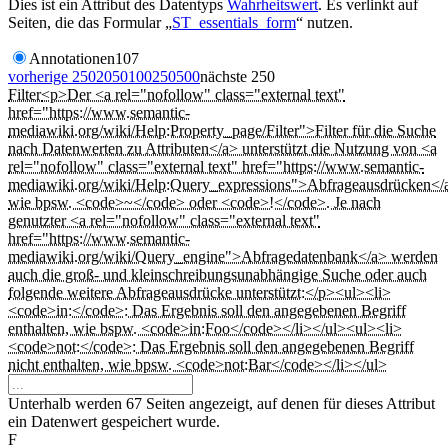
Dies ist ein Attribut des Datentyps
Wahrheitswert
. Es verlinkt auf
Seiten, die das Formular „
ST_essentials_form
“ nutzen.
Annotationen
107
vorherige 250
20
50
100
250
500
nächste 250
Filter
<p>Der <a rel="nofollow" class="external text"
href="https://www.semantic-
mediawiki.org/wiki/Help:Property_page/Filter">Filter für die Suche
nach Datenwerten zu Attributen</a> unterstützt die Nutzung von <a
rel="nofollow" class="external text" href="https://www.semantic-
mediawiki.org/wiki/Help:Query_expressions">Abfrageausdrücken</
wie bpsw. <code>~</code> oder <code>!</code>. Je nach
genutzter <a rel="nofollow" class="external text"
href="https://www.semantic-
mediawiki.org/wiki/Query_engine">Abfragedatenbank</a> werden
auch die groß- und kleinschreibungsunabhängige Suche oder auch
folgende weitere Abfrageausdrücke unterstützt:</p><ul><li>
<code>in:</code>: Das Ergebnis soll den angegebenen Begriff
enthalten, wie bspw. <code>in:Foo</code></li></ul><ul><li>
<code>not:</code>: Das Ergebnis soll den angegebenen Begriff
nicht enthalten, wie bpsw. <code>not:Bar</code></li></ul>
Unterhalb werden 67 Seiten angezeigt, auf denen für dieses Attribut
ein Datenwert gespeichert wurde.
F