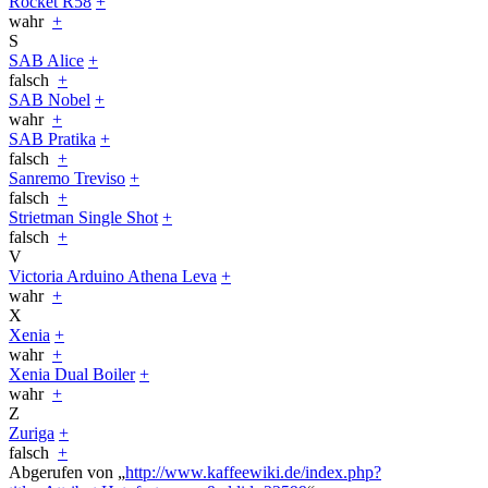
Rocket R58
+
wahr
+
S
SAB Alice
+
falsch
+
SAB Nobel
+
wahr
+
SAB Pratika
+
falsch
+
Sanremo Treviso
+
falsch
+
Strietman Single Shot
+
falsch
+
V
Victoria Arduino Athena Leva
+
wahr
+
X
Xenia
+
wahr
+
Xenia Dual Boiler
+
wahr
+
Z
Zuriga
+
falsch
+
Abgerufen von „
http://www.kaffeewiki.de/index.php?