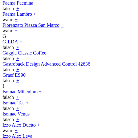
Faema Faemina
+
falsch
+
Faema Lambro
+
wahr
+
Fiorenzato Piazza San Marco
+
wahr
+
G
GILDA
+
falsch
+
Gaggia Classic Coffee
+
falsch
+
Gastroback Design Advanced Control 42636
+
falsch
+
Graef ES90
+
falsch
+
I
Isomac Millenium
+
falsch
+
Isomac Tea
+
falsch
+
Isomac Venus
+
falsch
+
Izzo Alex Duetto
+
wahr
+
Izzo Alex Leva
+