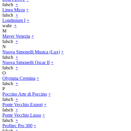
falsch
+
Linea Micra
+
falsch
+
Londinium I
+
wahr
+
M
Maver Venezia
+
falsch
+
N
Nuova Simonelli Musica (Lux)
+
falsch
+
Nuova Simonelli Oscar II
+
falsch
+
O
Olympia Cremina
+
falsch
+
P
Poccino Arte di Poccino
+
falsch
+
Ponte Vecchio Export
+
falsch
+
Ponte Vecchio Lusso
+
falsch
+
Profitec Pro 300
+
falsch
+