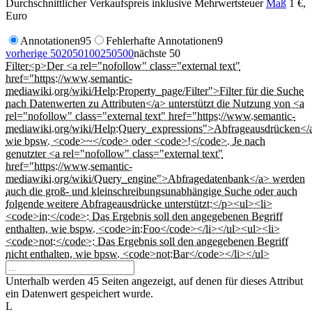
Durchschnittlicher Verkaufspreis inklusive Mehrwertsteuer
Maß
1 €,
Euro
Annotationen
95
Fehlerhafte Annotationen
9
vorherige 50
20
50
100
250
500
nächste 50
Filter
<p>Der <a rel="nofollow" class="external text"
href="https://www.semantic-
mediawiki.org/wiki/Help:Property_page/Filter">Filter für die Suche
nach Datenwerten zu Attributen</a> unterstützt die Nutzung von <a
rel="nofollow" class="external text" href="https://www.semantic-
mediawiki.org/wiki/Help:Query_expressions">Abfrageausdrücken</
wie bpsw. <code>~</code> oder <code>!</code>. Je nach
genutzter <a rel="nofollow" class="external text"
href="https://www.semantic-
mediawiki.org/wiki/Query_engine">Abfragedatenbank</a> werden
auch die groß- und kleinschreibungsunabhängige Suche oder auch
folgende weitere Abfrageausdrücke unterstützt:</p><ul><li>
<code>in:</code>: Das Ergebnis soll den angegebenen Begriff
enthalten, wie bspw. <code>in:Foo</code></li></ul><ul><li>
<code>not:</code>: Das Ergebnis soll den angegebenen Begriff
nicht enthalten, wie bpsw. <code>not:Bar</code></li></ul>
Unterhalb werden 45 Seiten angezeigt, auf denen für dieses Attribut
ein Datenwert gespeichert wurde.
L