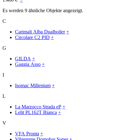
Es werden 9 ähnliche Objekte angezeigt.
C
Carimali Alba Dualboiler
+
Circolare C2 PID
+
G
GILDA
+
Gaggia Asso
+
I
Isomac Millenium
+
L
La Marzocco Strada eP
+
Lelit PL162T Bianca
+
V
VFA Pronta
+
Vibiemme Domobar Super
+