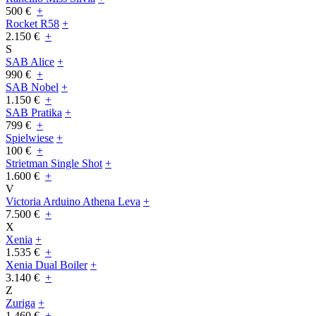
500 €
+
Rocket R58
+
2.150 €
+
S
SAB Alice
+
990 €
+
SAB Nobel
+
1.150 €
+
SAB Pratika
+
799 €
+
Spielwiese
+
100 €
+
Strietman Single Shot
+
1.600 €
+
V
Victoria Arduino Athena Leva
+
7.500 €
+
X
Xenia
+
1.535 €
+
Xenia Dual Boiler
+
3.140 €
+
Z
Zuriga
+
1.460 €
+