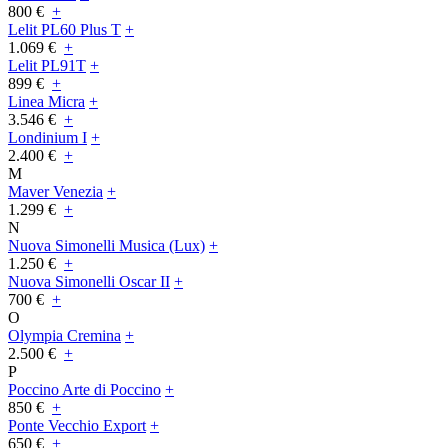
800 €
+
Lelit PL60 Plus T
+
1.069 €
+
Lelit PL91T
+
899 €
+
Linea Micra
+
3.546 €
+
Londinium I
+
2.400 €
+
M
Maver Venezia
+
1.299 €
+
N
Nuova Simonelli Musica (Lux)
+
1.250 €
+
Nuova Simonelli Oscar II
+
700 €
+
O
Olympia Cremina
+
2.500 €
+
P
Poccino Arte di Poccino
+
850 €
+
Ponte Vecchio Export
+
650 €
+