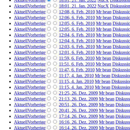
Aktuell
Vorherige
18:01, 21. Jan. 2022
‎
NucX
Diskussio
Aktuell
Vorherige
18:01, 21. Jan. 2022
‎
NucX
Diskussio
Aktuell
Vorherige
12:08, 6. Feb. 2010
‎
Mr bean
Diskussi
Aktuell
Vorherige
12:06, 6. Feb. 2010
‎
Mr bean
Diskussi
Aktuell
Vorherige
12:05, 6. Feb. 2010
‎
Mr bean
Diskussi
Aktuell
Vorherige
12:05, 6. Feb. 2010
‎
Mr bean
Diskussi
Aktuell
Vorherige
12:04, 6. Feb. 2010
‎
Mr bean
Diskussi
Aktuell
Vorherige
12:04, 6. Feb. 2010
‎
Mr bean
Diskussi
Aktuell
Vorherige
12:03, 6. Feb. 2010
‎
Mr bean
Diskussi
Aktuell
Vorherige
12:01, 6. Feb. 2010
‎
Mr bean
Diskussi
Aktuell
Vorherige
11:59, 6. Feb. 2010
‎
Mr bean
Diskussi
Aktuell
Vorherige
11:51, 6. Feb. 2010
‎
Mr bean
Diskussi
Aktuell
Vorherige
11:47, 6. Feb. 2010
‎
Mr bean
Diskussi
Aktuell
Vorherige
11:17, 4. Jan. 2010
‎
Mr bean
Diskussio
Aktuell
Vorherige
11:15, 4. Jan. 2010
‎
Mr bean
Diskussio
Aktuell
Vorherige
11:15, 4. Jan. 2010
‎
Mr bean
Diskussio
Aktuell
Vorherige
21:25, 26. Dez. 2009
‎
Mr bean
Diskuss
Aktuell
Vorherige
21:13, 26. Dez. 2009
‎
Mr bean
Diskuss
Aktuell
Vorherige
20:51, 26. Dez. 2009
‎
Mr bean
Diskuss
Aktuell
Vorherige
20:41, 26. Dez. 2009
‎
Mr bean
Diskuss
Aktuell
Vorherige
17:14, 26. Dez. 2009
‎
Mr bean
Diskuss
Aktuell
Vorherige
16:16, 26. Dez. 2009
‎
Mr bean
Diskuss
Aktuell
Vorherige
16:14, 26. Dez. 2009
‎
Mr bean
Diskuss