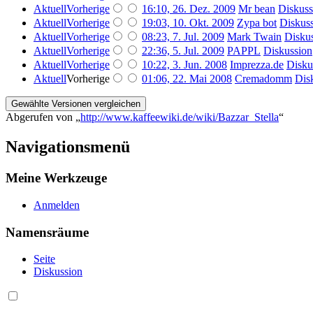
Aktuell
Vorherige
16:10, 26. Dez. 2009
‎
Mr bean
Diskuss
Aktuell
Vorherige
19:03, 10. Okt. 2009
‎
Zypa bot
Diskus
Aktuell
Vorherige
08:23, 7. Jul. 2009
‎
Mark Twain
Disku
Aktuell
Vorherige
22:36, 5. Jul. 2009
‎
PAPPL
Diskussion
Aktuell
Vorherige
10:22, 3. Jun. 2008
‎
Imprezza.de
Disku
Aktuell
Vorherige
01:06, 22. Mai 2008
‎
Cremadomm
Dis
Abgerufen von „
http://www.kaffeewiki.de/wiki/Bazzar_Stella
“
Navigationsmenü
Meine Werkzeuge
Anmelden
Namensräume
Seite
Diskussion