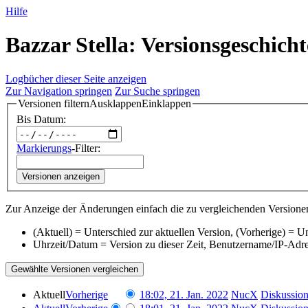
Hilfe
Bazzar Stella: Versionsgeschicht
Logbücher dieser Seite anzeigen
Zur Navigation springen
Zur Suche springen
Versionen filtern
Ausklappen
Einklappen
Bis Datum:
Markierungs
-Filter:
Versionen anzeigen
Zur Anzeige der Änderungen einfach die zu vergleichenden Versionen
(Aktuell) = Unterschied zur aktuellen Version, (Vorherige) = U
Uhrzeit/Datum = Version zu dieser Zeit, Benutzername/IP-Adr
Aktuell
Vorherige
18:02, 21. Jan. 2022
‎
NucX
Diskussio