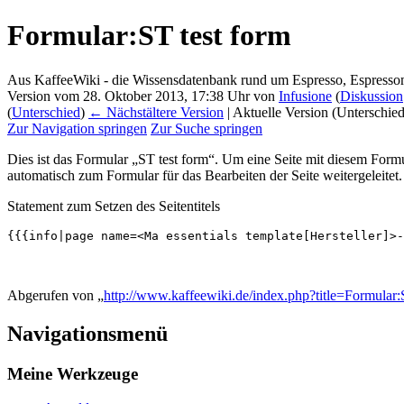
Formular:ST test form
Aus KaffeeWiki - die Wissensdatenbank rund um Espresso, Espress
Version vom 28. Oktober 2013, 17:38 Uhr von
Infusione
(
Diskussion
(
Unterschied
)
← Nächstältere Version
| Aktuelle Version (Unterschie
Zur Navigation springen
Zur Suche springen
Dies ist das Formular „ST test form“. Um eine Seite mit diesem Formu
automatisch zum Formular für das Bearbeiten der Seite weitergeleitet.
Statement zum Setzen des Seitentitels
{{{info|page name=<Ma essentials template[Hersteller]>-
Abgerufen von „
http://www.kaffeewiki.de/index.php?title=Formula
Navigationsmenü
Meine Werkzeuge