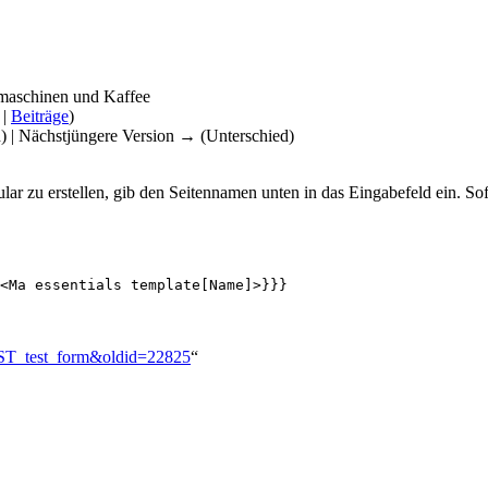
omaschinen und Kaffee
|
Beiträge
)
d) | Nächstjüngere Version → (Unterschied)
lar zu erstellen, gib den Seitennamen unten in das Eingabefeld ein. Sof
<Ma essentials template[Name]>}}}
r:ST_test_form&oldid=22825
“