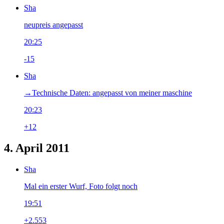
Sha
neupreis angepasst
20:25
-15
Sha
→‎Technische Daten: angepasst von meiner maschine
20:23
+12
4. April 2011
Sha
Mal ein erster Wurf, Foto folgt noch
19:51
+2.553