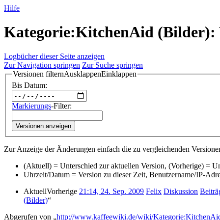
Hilfe
Kategorie:KitchenAid (Bilder): 
Logbücher dieser Seite anzeigen
Zur Navigation springen
Zur Suche springen
Versionen filtern
Ausklappen
Einklappen
Bis Datum:
Markierungs
-Filter:
Versionen anzeigen
Zur Anzeige der Änderungen einfach die zu vergleichenden Versionen
(Aktuell) = Unterschied zur aktuellen Version, (Vorherige) = U
Uhrzeit/Datum = Version zu dieser Zeit, Benutzername/IP-Adr
Aktuell
Vorherige
21:14, 24. Sep. 2009
‎
Felix
Diskussion
Beiträ
(Bilder)
“
Abgerufen von „
http://www.kaffeewiki.de/wiki/Kategorie:KitchenAi