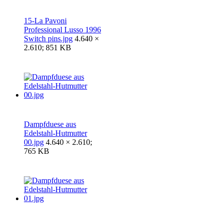
15-La Pavoni
Professional Lusso 1996
Switch pins.jpg
4.640 ×
2.610; 851 KB
Dampfduese aus
Edelstahl-Hutmutter
00.jpg
4.640 × 2.610;
765 KB