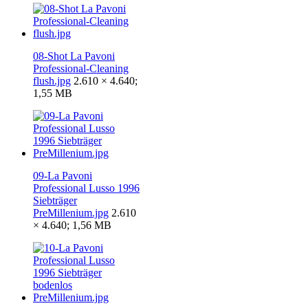
08-Shot La Pavoni
Professional-Cleaning
flush.jpg
2.610 × 4.640;
1,55 MB
09-La Pavoni
Professional Lusso 1996
Siebträger
PreMillenium.jpg
2.610
× 4.640; 1,56 MB