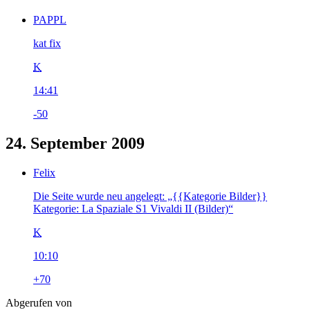
PAPPL
kat fix
K
14:41
-50
24. September 2009
Felix
Die Seite wurde neu angelegt: „{{Kategorie Bilder}}
Kategorie: La Spaziale S1 Vivaldi II (Bilder)“
K
10:10
+70
Abgerufen von