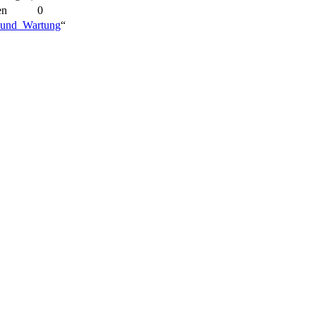
en
0
r_und_Wartung
“