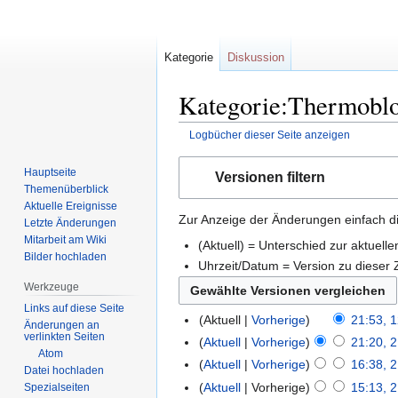
Kategorie
Diskussion
Kategorie:Thermoblo
Logbücher dieser Seite anzeigen
Zur
Zur
Hauptseite
Versionen filtern
Navigation
Suche
Themenüberblick
springen
springen
Aktuelle Ereignisse
Zur Anzeige der Änderungen einfach di
Letzte Änderungen
Mitarbeit am Wiki
(Aktuell) = Unterschied zur aktuell
Bilder hochladen
Uhrzeit/Datum = Version zu dieser
Werkzeuge
Links auf diese Seite
Aktuell
Vorherige
21:53, 1
Änderungen an
verlinkten Seiten
Aktuell
Vorherige
21:20, 
Atom
Aktuell
Vorherige
16:38, 
Datei hochladen
Aktuell
Vorherige
15:13, 
Spezialseiten