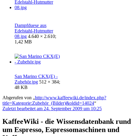
Dampfduese aus
Edelstahl-Hutmutter
08.jpg
4.640 × 2.610;
1,42 MB
San Marino CKX(E) -
Zubehör.jpg
512 × 384;
48 KB
Abgerufen von „
http://www.kaffeewiki.de/index.php?
title=Kategorie:Zubehör_(Bilder)&oldid=14024
“
Zuletzt bearbeitet am 24. September 2009 um 10:25
KaffeeWiki - die Wissensdatenbank rund
um Espresso, Espressomaschinen und