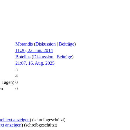
Mbrandis
(
Diskussion
|
Beiträge
)
11:26, 22. Jun. 2014
Botellus
(
Diskussion
|
Beiträge
)
21:07, 16. Aug. 2025
5
4
0 Tagen)
0
en
0
elltext anzeigen
) (schreibgeschützt)
ext anzeigen
) (schreibgeschützt)