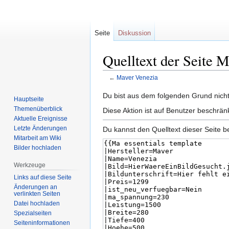
Seite
Diskussion
Quelltext der Seite 
←
Maver Venezia
Zur
Zur
Du bist aus dem folgenden Grund nicht 
Hauptseite
Navigation
Suche
Themenüberblick
Diese Aktion ist auf Benutzer beschrän
springen
springen
Aktuelle Ereignisse
Letzte Änderungen
Du kannst den Quelltext dieser Seite b
Mitarbeit am Wiki
Bilder hochladen
Werkzeuge
Links auf diese Seite
Änderungen an
verlinkten Seiten
Datei hochladen
Spezialseiten
Seiten­informationen