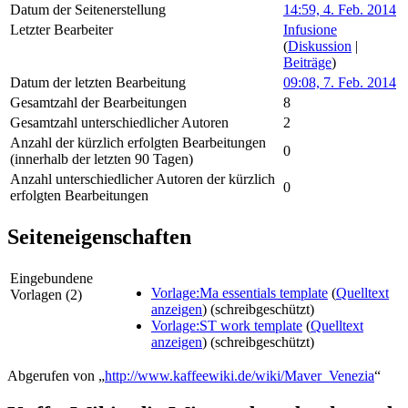
Datum der Seitenerstellung
14:59, 4. Feb. 2014
Letzter Bearbeiter
Infusione
(
Diskussion
|
Beiträge
)
Datum der letzten Bearbeitung
09:08, 7. Feb. 2014
Gesamtzahl der Bearbeitungen
8
Gesamtzahl unterschiedlicher Autoren
2
Anzahl der kürzlich erfolgten Bearbeitungen
0
(innerhalb der letzten 90 Tagen)
Anzahl unterschiedlicher Autoren der kürzlich
0
erfolgten Bearbeitungen
Seiteneigenschaften
Eingebundene
Vorlage:Ma essentials template
(
Quelltext
Vorlagen (2)
anzeigen
) (schreibgeschützt)
Vorlage:ST work template
(
Quelltext
anzeigen
) (schreibgeschützt)
Abgerufen von „
http://www.kaffeewiki.de/wiki/Maver_Venezia
“