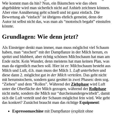
Wie kommt man da hin? Nun, ein Bäumchen wie das oben
abgebildete wird man sicherlich nicht auf Anhieb zeichnen können.
Aber eine Annäherung geht schnell und ist ganz einfach. Die
Bewertung als “einfach” ist übrigens ehrlich gemeint, denn der
Autor ist selbst nicht das, was man als “motorisch begabt” einstufen
könnte.
Grundlagen: Wie denn jetzt?
Als Einsteiger denkt man immer, man muss möglichst viel Schaum
haben, man “stochert” mit der Dampflanze in der Milch herum, es
spritzt und blubbert, aber richtig schönen Milchschaum hat man am
Ende nicht. Kein Wunder, denn meistens hat man keinen Plan, was
man da eigentlich machen soll. Hier ist er: Milchschaum besteht aus
Milch und Luft, d.h. man muss der Milch 1.
Luft unterheben
und
diese dann 2. möglichst gut
in der Milch verteilen
. Das geht nicht
mit herumstochern, sondern ganz gesittet in zwei Phasen: dem sog.
“Ziehen” und dem “Rollen”. Während der
Ziehphase
wird Luft
unter die Oberfläche der Milch gezogen, während der
Rollphase
nicht mehr, sondern die Milch nur “durcheinandergewirbelt”, damit
sich die Luft verteilt und der Schaum möglichst fein wird. Wie geht
das konkret? Zunächst braucht man das richtige
Equipment
:
Espressomaschine
mit Dampflanze (explizit ohne