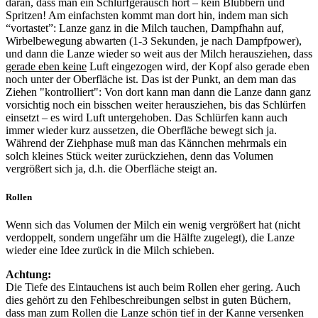
daran, dass man ein Schlürfgeräusch hört – kein Blubbern und
Spritzen! Am einfachsten kommt man dort hin, indem man sich
“vortastet”: Lanze ganz in die Milch tauchen, Dampfhahn auf,
Wirbelbewegung abwarten (1-3 Sekunden, je nach Dampfpower),
und dann die Lanze wieder so weit aus der Milch herausziehen, dass
gerade eben keine
Luft eingezogen wird, der Kopf also gerade eben
noch unter der Oberfläche ist. Das ist der Punkt, an dem man das
Ziehen "kontrolliert": Von dort kann man dann die Lanze dann ganz
vorsichtig noch ein bisschen weiter herausziehen, bis das Schlürfen
einsetzt – es wird Luft untergehoben. Das Schlürfen kann auch
immer wieder kurz aussetzen, die Oberfläche bewegt sich ja.
Während der Ziehphase muß man das Kännchen mehrmals ein
solch kleines Stück weiter zurückziehen, denn das Volumen
vergrößert sich ja, d.h. die Oberfläche steigt an.
Rollen
Wenn sich das Volumen der Milch ein wenig vergrößert hat (nicht
verdoppelt, sondern ungefähr um die Hälfte zugelegt), die Lanze
wieder eine Idee zurück in die Milch schieben.
Achtung:
Die Tiefe des Eintauchens ist auch beim Rollen eher gering. Auch
dies gehört zu den Fehlbeschreibungen selbst in guten Büchern,
dass man zum Rollen die Lanze schön tief in der Kanne versenken