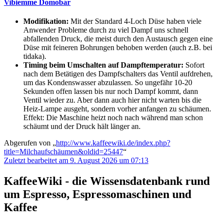
Vibiemme Domobar
Modifikation:
Mit der Standard 4-Loch Düse haben viele
Anwender Probleme durch zu viel Dampf uns schnell
abfallenden Druck, die meist durch den Austausch gegen eine
Düse mit feineren Bohrungen behoben werden (auch z.B. bei
tidaka).
Timing beim Umschalten auf Dampftemperatur:
Sofort
nach dem Betätigen des Dampfschalters das Ventil aufdrehen,
um das Kondenswasser abzulassen. So ungefähr 10-20
Sekunden offen lassen bis nur noch Dampf kommt, dann
Ventil wieder zu. Aber dann auch hier nicht warten bis die
Heiz-Lampe ausgeht, sondern vorher anfangen zu schäumen.
Effekt: Die Maschine heizt noch nach während man schon
schäumt und der Druck hält länger an.
Abgerufen von „
http://www.kaffeewiki.de/index.php?
title=Milchaufschäumen&oldid=25447
“
Zuletzt bearbeitet am 9. August 2026 um 07:13
KaffeeWiki - die Wissensdatenbank rund
um Espresso, Espressomaschinen und
Kaffee