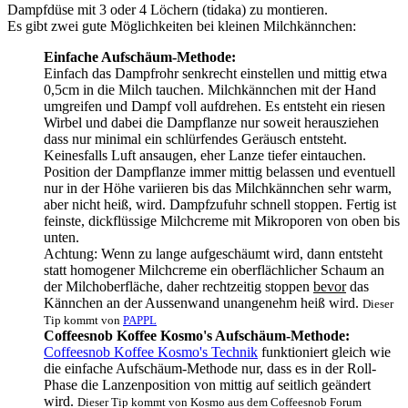
Dampfdüse mit 3 oder 4 Löchern (tidaka) zu montieren.
Es gibt zwei gute Möglichkeiten bei kleinen Milchkännchen:
Einfache Aufschäum-Methode:
Einfach das Dampfrohr senkrecht einstellen und mittig etwa
0,5cm in die Milch tauchen. Milchkännchen mit der Hand
umgreifen und Dampf voll aufdrehen. Es entsteht ein riesen
Wirbel und dabei die Dampflanze nur soweit herausziehen
dass nur minimal ein schlürfendes Geräusch entsteht.
Keinesfalls Luft ansaugen, eher Lanze tiefer eintauchen.
Position der Dampflanze immer mittig belassen und eventuell
nur in der Höhe variieren bis das Milchkännchen sehr warm,
aber nicht heiß, wird. Dampfzufuhr schnell stoppen. Fertig ist
feinste, dickflüssige Milchcreme mit Mikroporen von oben bis
unten.
Achtung: Wenn zu lange aufgeschäumt wird, dann entsteht
statt homogener Milchcreme ein oberflächlicher Schaum an
der Milchoberfläche, daher rechtzeitig stoppen
bevor
das
Kännchen an der Aussenwand unangenehm heiß wird.
Dieser
Tip kommt von
PAPPL
Coffeesnob Koffee Kosmo's Aufschäum-Methode:
Coffeesnob Koffee Kosmo's Technik
funktioniert gleich wie
die einfache Aufschäum-Methode nur, dass es in der Roll-
Phase die Lanzenposition von mittig auf seitlich geändert
wird.
Dieser Tip kommt von Kosmo aus dem Coffeesnob Forum