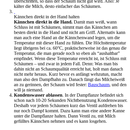
überschritten, so dass der Schaum nicht gut wird. Also: Je
kälter die Milch, desto einfacher das Schäumen.
Kännchen direkt in der Hand halten
Kännchen direkt in die Hand.
Damit man weiß, wann
Schluss ist mit Schäumen, nimmt man das Kännchen am
besten direkt in die Hand und nicht am Griff. Alternativ kann
man auch eine Hand an die Kännchenwand legen, um die
Temperatur mit dieser Hand zu fühlen. Die Höchsttemperatur
liegt übrigens bei ca. 60°C, praktischerweise ist das genau die
Temperatur, die man gerade noch so eben als “aushaltbar”
empfindet. Wenn diese Temperatur erreicht ist, ist Schluss mit
Schäumen – und zwar in jedem Fall. Denn: Was man bis
dahin nicht an Schaumqualität erreicht hat, holt man danach
nicht mehr heraus. Kurz bevor es anfängt wehzutun, macht
man also den Dampfhahn zu. Danach fängt das Milcheiweiß
an zu gerinnen, der Schaum wird fester:
Bauschaum
, und den
will ja niemand.
Kondenswasser ablassen
. In der Dampflanze befindet sich
schon nach 10-20 Sekunden Nichtbenutzung Kondenswasser.
Deshalb vor jedem Schäumen kurz das Ventil aufdrehen bis
nur noch Dampf kommt. Dazu kann man eine andere Kanne
unter die Dampflanze halten. Dann Ventil zu, mit Milch
gefülltes Kännchen nehmen und es kann losgehen.