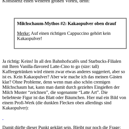
Konsistenz einen weiteren großen Vorteil, denn:
Milchschaum-Mythos #2: Kakaopulver oben drauf
Merke:
Auf einen richtigen Cappuccino gehört kein
Kakaopulver!
Ja richtig: Keins! In all den Bahnhofscafés und Starbucks-Filialen
mit Ihren Vanilla-flavored Latte-Cino to go (size: tall)
Kaffeegetränken wird einem zwar etwas anderes suggeriert, aber so
ist es. Kein Kakaopulver? Aber wie mache ich das meinen Gästen
klar? Ohne Probleme, denn wenn man also schön cremigen
Milchschaum hat, kann man damit durch gezieltes Eingießen der
Milch Muster “zeichnen”, die sogenannte “Latte Art”. Die
beliebteste Figur ist das Blatt oder Bäumchen. Hier mal ein Bild von
einem Profi-Werk (die dunklen Flecken oben allerdings sind
Kakaopulver):
Damit dürfte dieser Punkt geklärt sein. Bleibt nur noch die Frage: