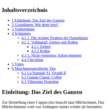
Inhaltsverzeichnis
1
Einleitung: Das Ziel des Ganzen
2
Grundlagen: Wie denn jetzt?
3
Vorbereitung
4
Schäumen
4.1
1. Die richtige Position der Dampflanze
4.2
2. Volldampf: Ziehen und Rollen
4.2.1
Ziehen
4.2.2
Rollen
4.3
3. Nicht vergessen: Sofort reinigen!
4.4
Checkliste
5
Video
6
Maschinenspezifische Tips
6.1
La Spaziale S1 Vivaldi II
6.2
Gaggia Classic Coffee
6.3
Vibiemme Domobar
Einleitung: Das Ziel des Ganzen
Zur Herstellung eines Cappuccino braucht man Milchschaum. Das
Milchschäumen wird von Anfängern immer wieder als besonders