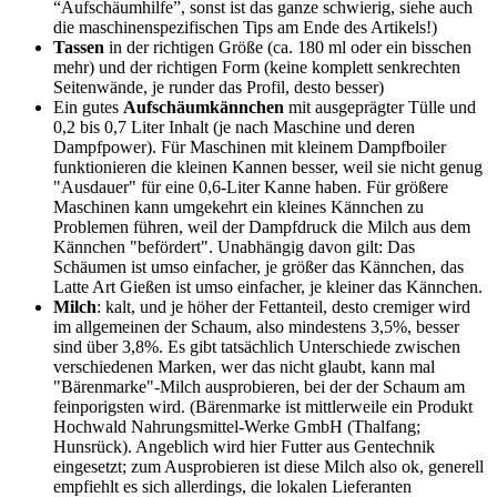
“Aufschäumhilfe”, sonst ist das ganze schwierig, siehe auch
die maschinenspezifischen Tips am Ende des Artikels!)
Tassen
in der richtigen Größe (ca. 180 ml oder ein bisschen
mehr) und der richtigen Form (keine komplett senkrechten
Seitenwände, je runder das Profil, desto besser)
Ein gutes
Aufschäumkännchen
mit ausgeprägter Tülle und
0,2 bis 0,7 Liter Inhalt (je nach Maschine und deren
Dampfpower). Für Maschinen mit kleinem Dampfboiler
funktionieren die kleinen Kannen besser, weil sie nicht genug
"Ausdauer" für eine 0,6-Liter Kanne haben. Für größere
Maschinen kann umgekehrt ein kleines Kännchen zu
Problemen führen, weil der Dampfdruck die Milch aus dem
Kännchen "befördert". Unabhängig davon gilt: Das
Schäumen ist umso einfacher, je größer das Kännchen, das
Latte Art Gießen ist umso einfacher, je kleiner das Kännchen.
Milch
: kalt, und je höher der Fettanteil, desto cremiger wird
im allgemeinen der Schaum, also mindestens 3,5%, besser
sind über 3,8%. Es gibt tatsächlich Unterschiede zwischen
verschiedenen Marken, wer das nicht glaubt, kann mal
"Bärenmarke"-Milch ausprobieren, bei der der Schaum am
feinporigsten wird. (Bärenmarke ist mittlerweile ein Produkt
Hochwald Nahrungsmittel-Werke GmbH (Thalfang;
Hunsrück). Angeblich wird hier Futter aus Gentechnik
eingesetzt; zum Ausprobieren ist diese Milch also ok, generell
empfiehlt es sich allerdings, die lokalen Lieferanten