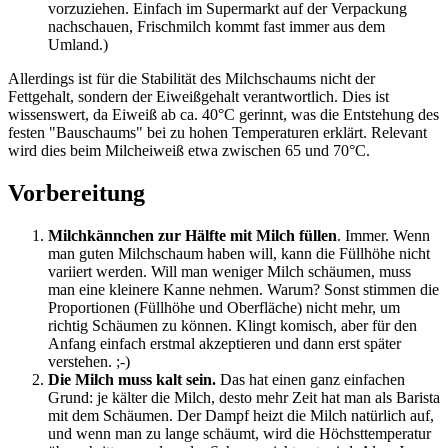
vorzuziehen. Einfach im Supermarkt auf der Verpackung
nachschauen, Frischmilch kommt fast immer aus dem
Umland.)
Allerdings ist für die Stabilität des Milchschaums nicht der
Fettgehalt, sondern der Eiweißgehalt verantwortlich. Dies ist
wissenswert, da Eiweiß ab ca. 40°C gerinnt, was die Entstehung des
festen "Bauschaums" bei zu hohen Temperaturen erklärt. Relevant
wird dies beim Milcheiweiß etwa zwischen 65 und 70°C.
Vorbereitung
Milchkännchen zur Hälfte mit Milch füllen
. Immer. Wenn
man guten Milchschaum haben will, kann die Füllhöhe nicht
variiert werden. Will man weniger Milch schäumen, muss
man eine kleinere Kanne nehmen. Warum? Sonst stimmen die
Proportionen (Füllhöhe und Oberfläche) nicht mehr, um
richtig Schäumen zu können. Klingt komisch, aber für den
Anfang einfach erstmal akzeptieren und dann erst später
verstehen. ;-)
Die Milch muss kalt sein.
Das hat einen ganz einfachen
Grund: je kälter die Milch, desto mehr Zeit hat man als Barista
mit dem Schäumen. Der Dampf heizt die Milch natürlich auf,
und wenn man zu lange schäumt, wird die Höchsttemperatur