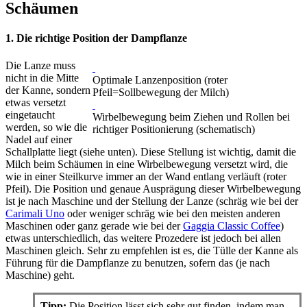
Schäumen
1. Die richtige Position der Dampflanze
Die Lanze muss
nicht in die Mitte
Optimale Lanzenposition (roter
der Kanne, sondern
Pfeil=Sollbewegung der Milch)
etwas versetzt
eingetaucht
Wirbelbewegung beim Ziehen und Rollen bei
werden, so wie die
richtiger Positionierung (schematisch)
Nadel auf einer
Schallplatte liegt (siehe unten). Diese Stellung ist wichtig, damit die
Milch beim Schäumen in eine Wirbelbewegung versetzt wird, die
wie in einer Steilkurve immer an der Wand entlang verläuft (roter
Pfeil). Die Position und genaue Ausprägung dieser Wirbelbewegung
ist je nach Maschine und der Stellung der Lanze (schräg wie bei der
Carimali Uno
oder weniger schräg wie bei den meisten anderen
Maschinen oder ganz gerade wie bei der
Gaggia Classic Coffee
)
etwas unterschiedlich, das weitere Prozedere ist jedoch bei allen
Maschinen gleich. Sehr zu empfehlen ist es, die Tülle der Kanne als
Führung für die Dampflanze zu benutzen, sofern das (je nach
Maschine) geht.
Tipp:
Die Position lässt sich sehr gut finden, indem man