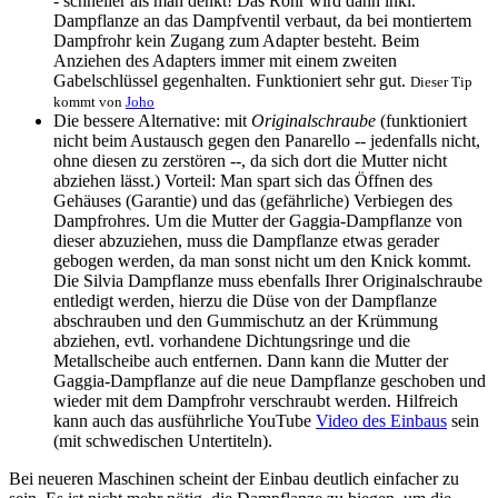
- schneller als man denkt! Das Rohr wird dann inkl.
Dampflanze an das Dampfventil verbaut, da bei montiertem
Dampfrohr kein Zugang zum Adapter besteht. Beim
Anziehen des Adapters immer mit einem zweiten
Gabelschlüssel gegenhalten. Funktioniert sehr gut.
Dieser Tip
kommt von
Joho
Die bessere Alternative: mit
Originalschraube
(funktioniert
nicht beim Austausch gegen den Panarello -- jedenfalls nicht,
ohne diesen zu zerstören --, da sich dort die Mutter nicht
abziehen lässt.) Vorteil: Man spart sich das Öffnen des
Gehäuses (Garantie) und das (gefährliche) Verbiegen des
Dampfrohres. Um die Mutter der Gaggia-Dampflanze von
dieser abzuziehen, muss die Dampflanze etwas gerader
gebogen werden, da man sonst nicht um den Knick kommt.
Die Silvia Dampflanze muss ebenfalls Ihrer Originalschraube
entledigt werden, hierzu die Düse von der Dampflanze
abschrauben und den Gummischutz an der Krümmung
abziehen, evtl. vorhandene Dichtungsringe und die
Metallscheibe auch entfernen. Dann kann die Mutter der
Gaggia-Dampflanze auf die neue Dampflanze geschoben und
wieder mit dem Dampfrohr verschraubt werden. Hilfreich
kann auch das ausführliche YouTube
Video des Einbaus
sein
(mit schwedischen Untertiteln).
Bei neueren Maschinen scheint der Einbau deutlich einfacher zu