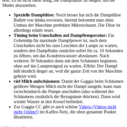
sein. Es ist nicht mehr nötig, die Dampflanze zu biegen, um die
Mutter abzuziehen.
Spezielle Dampfdüse:
Noch besser hat sich die Dampfdüse
Bullett von tidaka erwiesen, hiermit bekommt man ohne
Umbau der Maschine perfekten Mikroschaum. Die Düse ist
allerdings relativ teuer.
Timing beim Umschalten auf Dampftemperatur:
Ein
Geheimtip für maximale Dampfpower ist, nach dem
Umschalten nicht bis zum Leuchten der Lampe zu warten,
sondern den Dampfhahn zunächst sofort für ca. 10 Sekunden
zu öffnen, um das Kondenswassser abzulassen. Nach
weiteren 30 Sekunden dann mit dem Schäumen beginnen,
ohne auf das Lampensignal zu warten. Effekt: Der Dampf
hält deutlich länger an, weil die ganze Zeit von der Maschine
geheizt wird.
viel Milch aufschäumen:
Damit der Gaggia beim Schäumen
größerer Mengen Milch nicht der Dampf ausgeht, kann man
zwischendurch die Pumpe anschalten (also während des
Schäumens zusätzlich die Bezugstaste drücken). Dann wird
wieder Wasser in den Kessel befördert.
Zur Gaggia CC gibt es auch schöne
Videos (Videos nicht
mehr Online!)
im Kaffee-Netz, die oben genannte Punkte
illustrieren.