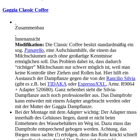
Gaggia Classic Coffee
Zusammenbau
Innenansicht
Modifikation:
Die Classic Coffee besitzt standardmäßig ein
sog.
Panarello
, eine Aufschäumhilfe, die einem das
Milchschäumen auch ohne großartige Kenntnisse
ermöglichen soll. Das Problem dabei ist, dass dadurch
“richtiger” Milchschaum nur schwer möglich ist, weil man
keine Kontrolle über Ziehen und Rollen hat. Hier hilft ein
Austausch der Dampflanze gegen die von der
Rancilio Silvia
(gibt es z.B. bei
TIDAKA
oder
EspressoXXL
, Artnr. R9064
+ Adapter 520680). Ganz nebenbei sieht die Silvia-
Dampflanze auch noch professioneller aus. Das Dampfrohr
kann entweder mit einem Adapter angebracht werden oder
mit der Mutter der Gaggia Dampflanze.
Bei der Montage mit dem
Adapter
wichtig: Der Adapter muss
innerhalb des Gehäuses liegen, damit er nicht beim
Entnehmen des Wassebehälters im Weg ist. Dazu muss das
Dampfrohr entsprechend gebogen werden. Achtung, das
Biegen muss sachte (!) erfolgen, denn das Rohr knickt schnell