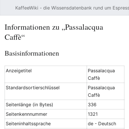
KaffeeWiki - die Wissensdatenbank rund um Espres
Hauptmenü öffnen
Informationen zu „Passalacqua
Caffè“
Basisinformationen
Anzeigetitel
Passalacqua
Caffè
Standardsortierschlüssel
Passalacqua
Caffè
Seitenlänge (in Bytes)
336
Seitenkennnummer
1321
Seiteninhaltssprache
de - Deutsch