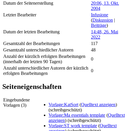
Datum der Seitenerstellung
20:06, 13. Okt.
2004
Letzter Bearbeiter
Infusione
(
Diskussion
|
Beiträge
)
Datum der letzten Bearbeitung
14:48, 26. Mai
2022
Gesamtzahl der Bearbeitungen
117
Gesamtzahl unterschiedlicher Autoren
48
Anzahl der kürzlich erfolgten Bearbeitungen
0
(innerhalb der letzten 90 Tagen)
Anzahl unterschiedlicher Autoren der kürzlich
0
erfolgten Bearbeitungen
Seiteneigenschaften
Eingebundene
Vorlage:KatSort
(
Quelltext anzeigen
)
Vorlagen (3)
(schreibgeschützt)
Vorlage:Ma essentials template
(
Quelltext
anzeigen
) (schreibgeschützt)
Vorlage:ST work template
(
Quelltext
anzeigen
) (schreibgeschützt)