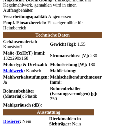
Kegelmahlwerk, gemahlen wird in einen
Auffangbehälter.
Verarbeitungsqualität:
Angemessen
Empf. Einsatzbereich:
Einsteigermühle für
Heimbereich
Technische Daten
Gehäusematerial:
Gewicht [kg]:
1,55
Kunststoff
Maße (BxHxT) [mm]:
Stromanschluss [V]:
230
132x290x168
Motortyp & Drehzahl:
Motorleistung [W]:
180
Mahlwerk
:
Konisch
Mahlleistung:
Mahlwerkabstufungen:
Mahlscheibendurchmesser
Ja
[mm]:
Bohnenbehälter
Bohnenbehälter
(Fassungsvermögen) [g]:
(Material):
Plastik
250
Mahlgeräusch (dB):
Ausstattung
Direktmahlen in
Dosierer
:
Nein
Siebträger:
Nein