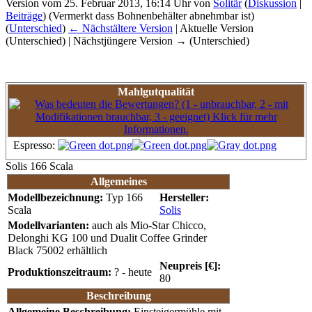
Version vom 25. Februar 2013, 16:14 Uhr von
Solitär
(
Diskussion
|
Beiträge
)
(Vermerkt dass Bohnenbehälter abnehmbar ist)
(
Unterschied
)
← Nächstältere Version
| Aktuelle Version
(Unterschied) | Nächstjüngere Version → (Unterschied)
Mahlgutqualität
Espresso:
Solis 166 Scala
Allgemeines
Modellbezeichnung:
Typ 166
Hersteller:
Scala
Solis
Modellvarianten:
auch als Mio-Star Chicco,
Delonghi KG 100 und Dualit Coffee Grinder
Black 75002 erhältlich
Neupreis [€]:
Produktionszeitraum:
? - heute
80
Beschreibung
Allgemeine Beschreibung:
Einsteigermühle mit