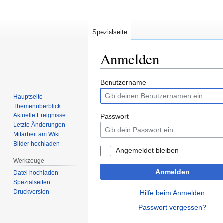
Spezialseite
Anmelden
Zur
Zur
Benutzername
Navigation
Suche
Hauptseite
springen
springen
Themenüberblick
Aktuelle Ereignisse
Passwort
Letzte Änderungen
Mitarbeit am Wiki
Bilder hochladen
Angemeldet bleiben
Werkzeuge
Anmelden
Datei hochladen
Spezialseiten
Druckversion
Hilfe beim Anmelden
Passwort vergessen?