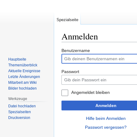
Spezialseite
Anmelden
Zur
Zur
Benutzername
Navigation
Suche
Hauptseite
springen
springen
Themenüberblick
Aktuelle Ereignisse
Passwort
Letzte Änderungen
Mitarbeit am Wiki
Bilder hochladen
Angemeldet bleiben
Werkzeuge
Anmelden
Datei hochladen
Spezialseiten
Druckversion
Hilfe beim Anmelden
Passwort vergessen?