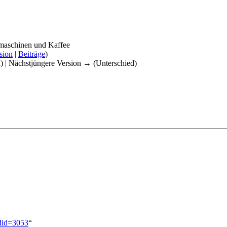
omaschinen und Kaffee
sion
|
Beiträge
)
d) | Nächstjüngere Version → (Unterschied)
ldid=3053
“