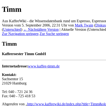
Timm
Aus KaffeeWiki - die Wissensdatenbank rund um Espresso, Espress
Version vom 5. September 2006, 22:31 Uhr von
Mark Twain
(
Diskus
(
Unterschied
)
← Nächstältere Version
| Aktuelle Version (Unterschie
Zur Navigation springen
Zur Suche springen
Timm
Kaffeeroester Timm GmbH
Internetadresse:
www.kaffee-timm.de
Kontakt:
Sachsentor 15
21029 Hamburg
Tel: 040 - 721 24 36
Fax: 040 - 725 418 53
Abgerufen von „
http://www.kaffeewiki.de/index.php?title=Timm&o