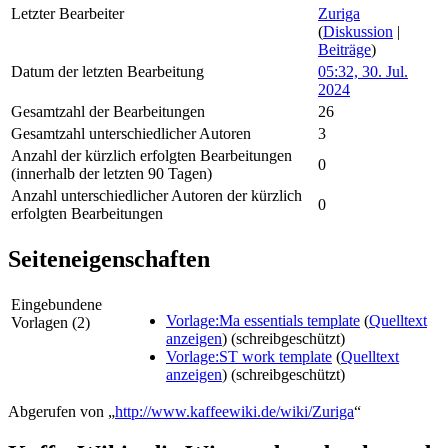
Letzter Bearbeiter
Zuriga
(
Diskussion
|
Beiträge
)
Datum der letzten Bearbeitung
05:32, 30. Jul.
2024
Gesamtzahl der Bearbeitungen
26
Gesamtzahl unterschiedlicher Autoren
3
Anzahl der kürzlich erfolgten Bearbeitungen
0
(innerhalb der letzten 90 Tagen)
Anzahl unterschiedlicher Autoren der kürzlich
0
erfolgten Bearbeitungen
Seiteneigenschaften
Eingebundene
Vorlage:Ma essentials template
(
Quelltext
Vorlagen (2)
anzeigen
) (schreibgeschützt)
Vorlage:ST work template
(
Quelltext
anzeigen
) (schreibgeschützt)
Abgerufen von „
http://www.kaffeewiki.de/wiki/Zuriga
“