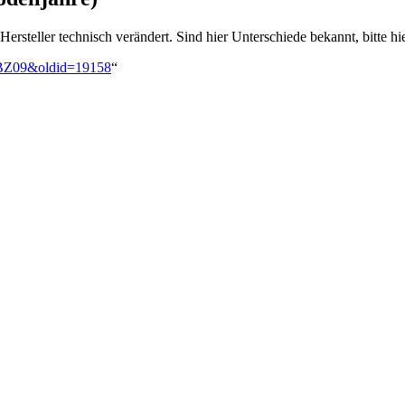
steller technisch verändert. Sind hier Unterschiede bekannt, bitte hi
a_BZ09&oldid=19158
“