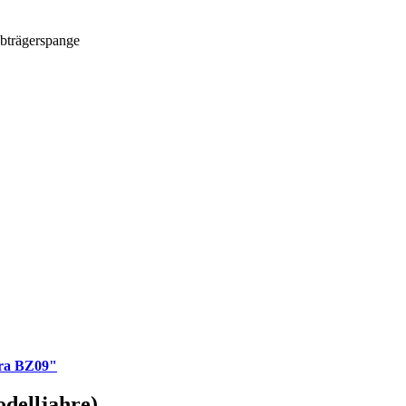
ebträgerspange
era BZ09"
odelljahre)