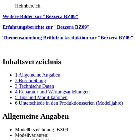
Heimbereich
Weitere Bilder zur "Bezzera BZ09"
Erfahrungsberichte zur "Bezzera BZ09"
Themensammlung Brühdruckreduktion zur "Bezzera BZ09"
Inhaltsverzeichnis
1
Allgemeine Angaben
2
Beschreibung
3
Technische Daten
4
Reparatur und Wartungsanleitungen
5
Tips und Modifikationen
6
Unterschiede in den Produktionsserien (Modelljahre)
Allgemeine Angaben
Modellbezeichnung: BZ09
Modellvarianten: