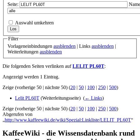
Seite:
Name
Auswahl umkehren
Filter
Vorlageneinbindungen
ausblenden
| Links
ausblenden
|
Weiterleitungen
ausblenden
Die folgenden Seiten verlinken auf
LELIT PL60T
:
Angezeigt werden 1 Eintrag.
Zeige (vorherige 50 | nächste 50) (
20
|
50
|
100
|
250
|
500
)
Lelit PL60T
(Weiterleitungsseite) ‎
(
← Links
)
Zeige (vorherige 50 | nächste 50) (
20
|
50
|
100
|
250
|
500
)
Abgerufen von
„
http://www.kaffeewiki.de/wiki/Spezial:Linkliste/LELIT_PL60T
“
KaffeeWiki - die Wissensdatenbank rund