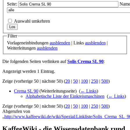
Seite:
Name
Auswahl umkehren
Filter
Vorlageneinbindungen
ausblenden
| Links
ausblenden
|
Weiterleitungen
ausblenden
Die folgenden Seiten verlinken auf
Solis Crema SL 90
:
Angezeigt werden 1 Eintrag.
Zeige (vorherige 50 | nächste 50) (
20
|
50
|
100
|
250
|
500
)
Crema SL 90
(Weiterleitungsseite) ‎
(
← Links
)
Alphabetische Liste der Einkreismaschinen
‎
(
← Links
)
Zeige (vorherige 50 | nächste 50) (
20
|
50
|
100
|
250
|
500
)
Abgerufen von
„
http://www.kaffeewiki.de/wiki/Spezial:Linkliste/Solis_Crema_SL_9
KaffeeWiki - die Wissensdatenbank rund