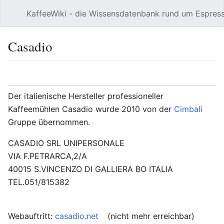
KaffeeWiki - die Wissensdatenbank rund um Espres
Hauptmenü öffnen
Casadio
Sprache
Beobachten
Bearbeiten
Der italienische Hersteller professioneller
Kaffeemühlen Casadio wurde 2010 von der
Cimbali
Gruppe übernommen.
CASADIO SRL UNIPERSONALE
VIA F.PETRARCA,2/A
40015 S.VINCENZO DI GALLIERA BO ITALIA
TEL.051/815382
Webauftritt:
casadio.net
(nicht mehr erreichbar)