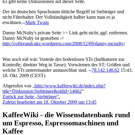
Es gibt keine Diskussionen auf dieser Seite.
Der im deutschen Sprachraum übliche Begriff ist Siebträger und
nicht Filterhalter. Der Vollständigkeit halber kann man es ja
erwähnen.--
Mark Twain
Danny McNulty's private Seite >> Link geht nicht, ggf. entfernen.
Danny McNulty ist gestorben ->
http://coffeeandcake.wordpress.com/2008/12/09/danny-mcnulty/
Was noch toll wär: Vorteile des bodenlosen STs (Indikatoren zur
Kontrolle, direkter Weg in Tasse); Vorwärmen des ST; Größen und
welche STs untereinander austauschbar sind. --
78.142.146.62
15:43,
18. Okt. 2009 (CEST)
Abgerufen von „
http://www.kaffeewiki.de/index.php?
title=Diskussion:Siebträger&oldid=14662
“
Zurück zur Seite „Siebträger“.
Zuletzt bearbeitet am 18. Oktober 2009 um 13:45
KaffeeWiki - die Wissensdatenbank rund
um Espresso, Espressomaschinen und
Kaffee