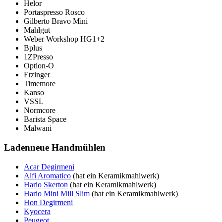
Helor
Portaspresso Rosco
Gilberto Bravo Mini
Mahlgut
Weber Workshop HG1+2
Bplus
1ZPresso
Option-O
Etzinger
Timemore
Kanso
VSSL
Normcore
Barista Space
Malwani
Ladenneue Handmühlen
Acar Degirmeni
Alfi Aromatico
(hat ein Keramikmahlwerk)
Hario Skerton
(hat ein Keramikmahlwerk)
Hario Mini Mill Slim
(hat ein Keramikmahlwerk)
Hon Degirmeni
Kyocera
Peugeot