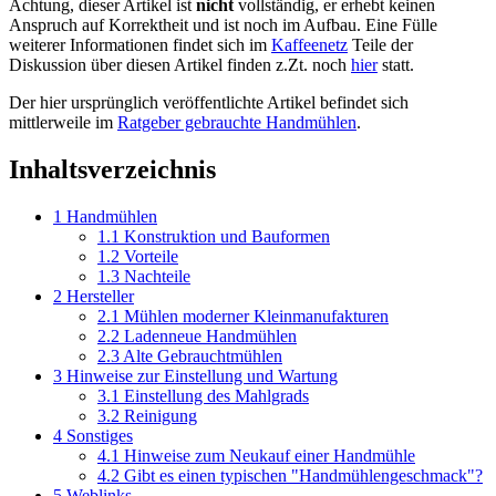
Achtung, dieser Artikel ist
nicht
vollständig, er erhebt keinen
Anspruch auf Korrektheit und ist noch im Aufbau. Eine Fülle
weiterer Informationen findet sich im
Kaffeenetz
Teile der
Diskussion über diesen Artikel finden z.Zt. noch
hier
statt.
Der hier ursprünglich veröffentlichte Artikel befindet sich
mittlerweile im
Ratgeber gebrauchte Handmühlen
.
Inhaltsverzeichnis
1
Handmühlen
1.1
Konstruktion und Bauformen
1.2
Vorteile
1.3
Nachteile
2
Hersteller
2.1
Mühlen moderner Kleinmanufakturen
2.2
Ladenneue Handmühlen
2.3
Alte Gebrauchtmühlen
3
Hinweise zur Einstellung und Wartung
3.1
Einstellung des Mahlgrads
3.2
Reinigung
4
Sonstiges
4.1
Hinweise zum Neukauf einer Handmühle
4.2
Gibt es einen typischen "Handmühlengeschmack"?
5
Weblinks