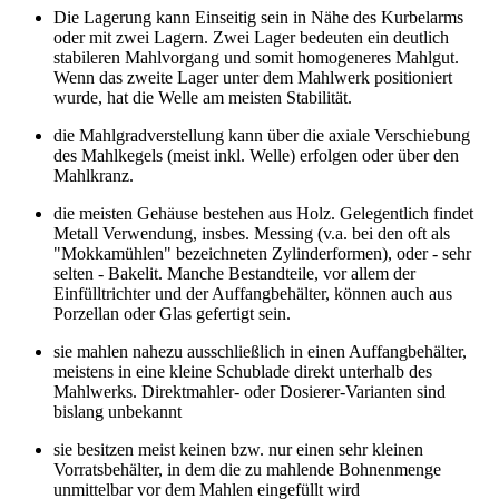
Die Lagerung kann Einseitig sein in Nähe des Kurbelarms
oder mit zwei Lagern. Zwei Lager bedeuten ein deutlich
stabileren Mahlvorgang und somit homogeneres Mahlgut.
Wenn das zweite Lager unter dem Mahlwerk positioniert
wurde, hat die Welle am meisten Stabilität.
die Mahlgradverstellung kann über die axiale Verschiebung
des Mahlkegels (meist inkl. Welle) erfolgen oder über den
Mahlkranz.
die meisten Gehäuse bestehen aus Holz. Gelegentlich findet
Metall Verwendung, insbes. Messing (v.a. bei den oft als
"Mokkamühlen" bezeichneten Zylinderformen), oder - sehr
selten - Bakelit. Manche Bestandteile, vor allem der
Einfülltrichter und der Auffangbehälter, können auch aus
Porzellan oder Glas gefertigt sein.
sie mahlen nahezu ausschließlich in einen Auffangbehälter,
meistens in eine kleine Schublade direkt unterhalb des
Mahlwerks. Direktmahler- oder Dosierer-Varianten sind
bislang unbekannt
sie besitzen meist keinen bzw. nur einen sehr kleinen
Vorratsbehälter, in dem die zu mahlende Bohnenmenge
unmittelbar vor dem Mahlen eingefüllt wird