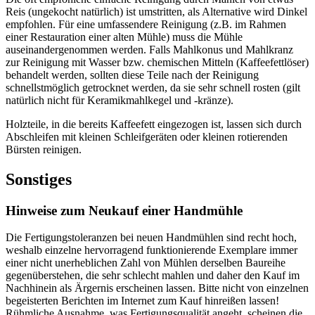
Reis (ungekocht natürlich) ist umstritten, als Alternative wird Dinkel
empfohlen. Für eine umfassendere Reinigung (z.B. im Rahmen
einer Restauration einer alten Mühle) muss die Mühle
auseinandergenommen werden. Falls Mahlkonus und Mahlkranz
zur Reinigung mit Wasser bzw. chemischen Mitteln (Kaffeefettlöser)
behandelt werden, sollten diese Teile nach der Reinigung
schnellstmöglich getrocknet werden, da sie sehr schnell rosten (gilt
natürlich nicht für Keramikmahlkegel und -kränze).
Holzteile, in die bereits Kaffeefett eingezogen ist, lassen sich durch
Abschleifen mit kleinen Schleifgeräten oder kleinen rotierenden
Bürsten reinigen.
Sonstiges
Hinweise zum Neukauf einer Handmühle
Die Fertigungstoleranzen bei neuen Handmühlen sind recht hoch,
weshalb einzelne hervorragend funktionierende Exemplare immer
einer nicht unerheblichen Zahl von Mühlen derselben Baureihe
gegenüberstehen, die sehr schlecht mahlen und daher den Kauf im
Nachhinein als Ärgernis erscheinen lassen. Bitte nicht von einzelnen
begeisterten Berichten im Internet zum Kauf hinreißen lassen!
Rühmliche Ausnahme, was Fertigungsqualität angeht, scheinen die