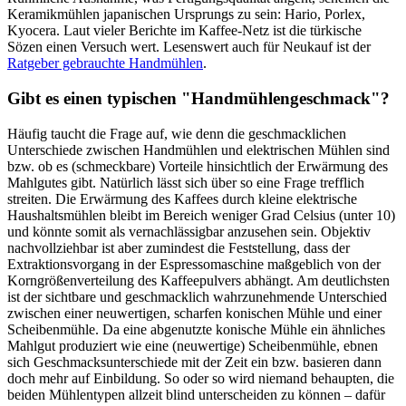
Keramikmühlen japanischen Ursprungs zu sein: Hario, Porlex,
Kyocera. Laut vieler Berichte im Kaffee-Netz ist die türkische
Sözen einen Versuch wert. Lesenswert auch für Neukauf ist der
Ratgeber gebrauchte Handmühlen
.
Gibt es einen typischen "Handmühlengeschmack"?
Häufig taucht die Frage auf, wie denn die geschmacklichen
Unterschiede zwischen Handmühlen und elektrischen Mühlen sind
bzw. ob es (schmeckbare) Vorteile hinsichtlich der Erwärmung des
Mahlgutes gibt. Natürlich lässt sich über so eine Frage trefflich
streiten. Die Erwärmung des Kaffees durch kleine elektrische
Haushaltsmühlen bleibt im Bereich weniger Grad Celsius (unter 10)
und könnte somit als vernachlässigbar anzusehen sein. Objektiv
nachvollziehbar ist aber zumindest die Feststellung, dass der
Extraktionsvorgang in der Espressomaschine maßgeblich von der
Korngrößenverteilung des Kaffeepulvers abhängt. Am deutlichsten
ist der sichtbare und geschmacklich wahrzunehmende Unterschied
zwischen einer neuwertigen, scharfen konischen Mühle und einer
Scheibenmühle. Da eine abgenutzte konische Mühle ein ähnliches
Mahlgut produziert wie eine (neuwertige) Scheibenmühle, ebnen
sich Geschmacksunterschiede mit der Zeit ein bzw. basieren dann
doch mehr auf Einbildung. So oder so wird niemand behaupten, die
beiden Mühlentypen allzeit blind unterscheiden zu können – dafür