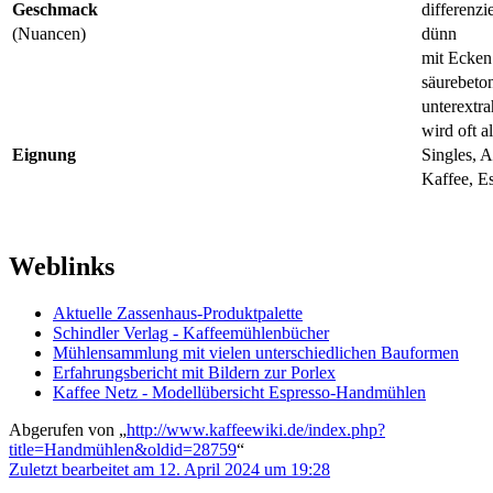
Geschmack
differenzie
(Nuancen)
dünn
mit Ecken
säurebeto
unterextra
wird oft 
Eignung
Singles, A
Kaffee, E
Weblinks
Aktuelle Zassenhaus-Produktpalette
Schindler Verlag - Kaffeemühlenbücher
Mühlensammlung mit vielen unterschiedlichen Bauformen
Erfahrungsbericht mit Bildern zur Porlex
Kaffee Netz - Modellübersicht Espresso-Handmühlen
Abgerufen von „
http://www.kaffeewiki.de/index.php?
title=Handmühlen&oldid=28759
“
Zuletzt bearbeitet am 12. April 2024 um 19:28