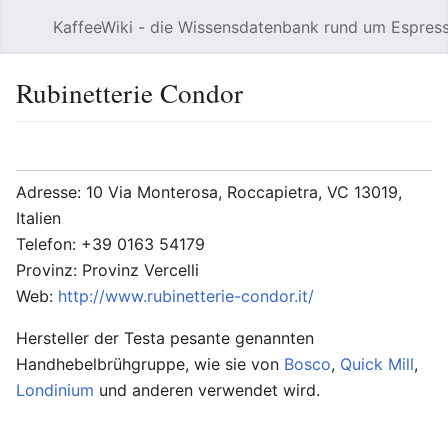
KaffeeWiki - die Wissensdatenbank rund um Espres
Hauptmenü öffnen
Rubinetterie Condor
Sprache
Beobachten
Bearbeiten
Adresse: 10 Via Monterosa, Roccapietra, VC 13019,
Italien
Telefon: +39 0163 54179
Provinz: Provinz Vercelli
Web:
http://www.rubinetterie-condor.it/
Hersteller der Testa pesante genannten
Handhebelbrühgruppe, wie sie von
Bosco
,
Quick Mill
,
Londinium
und anderen verwendet wird.