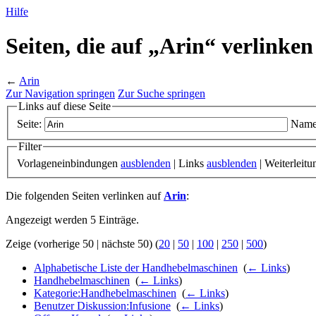
Hilfe
Seiten, die auf „Arin“ verlinken
←
Arin
Zur Navigation springen
Zur Suche springen
Links auf diese Seite
Seite:
Name
Filter
Vorlageneinbindungen
ausblenden
| Links
ausblenden
| Weiterleit
Die folgenden Seiten verlinken auf
Arin
:
Angezeigt werden 5 Einträge.
Zeige (vorherige 50 | nächste 50) (
20
|
50
|
100
|
250
|
500
)
Alphabetische Liste der Handhebelmaschinen
‎
(
← Links
)
Handhebelmaschinen
‎
(
← Links
)
Kategorie:Handhebelmaschinen
‎
(
← Links
)
Benutzer Diskussion:Infusione
‎
(
← Links
)