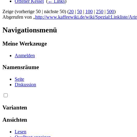
Offener Kessel
‎
(
← Links
)
Zeige (vorherige 50 | nächste 50) (
20
|
50
|
100
|
250
|
500
)
Abgerufen von „
http://www.kaffeewiki.de/wiki/Spezial:Linkliste/Ari
Navigationsmenü
Meine Werkzeuge
Anmelden
Namensräume
Seite
Diskussion
Varianten
Ansichten
Lesen