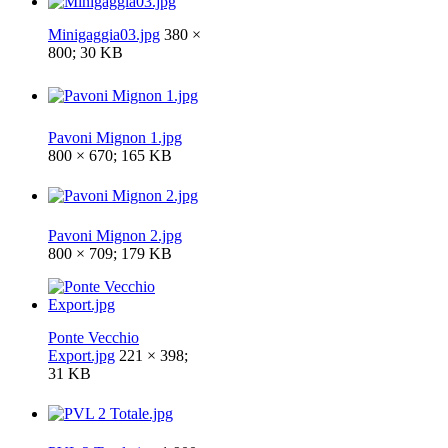
Minigaggia03.jpg
380 ×
800; 30 KB
Pavoni Mignon 1.jpg
800 × 670; 165 KB
Pavoni Mignon 2.jpg
800 × 709; 179 KB
Ponte Vecchio
Export.jpg
221 × 398;
31 KB