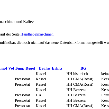
n
omaschinen und Kaffee
 auf der Seite
Handhebelmaschinen
uffindbar, die noch nicht auf das neue Datenbankformat umgestellt w
mpf-Vol
Temp-Regel
Brühw-Erhitz
BG
Kessel
HH historisch
kein
Pressostat
Kessel
HH CMA(Rossi)
Kess
Pressostat
Kessel
HH CMA(Rossi)
Kess
Kessel
HH Bezzera
Kess
Pressostat
HX
HH Bezzera
Leit
Pressostat
Kessel
HH Bezzera
Kess
Pressostat
Kessel
HH CMA(Rossi)
Kess