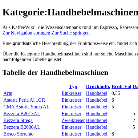
Kategorie:Handhebelmaschine
Aus KaffeeWiki - die Wissensdatenbank rund um Espresso, Espress
Zur Navigation springen
Zur Suche springen
Eine grundsätzliche Beschreibung der Funktionsweise etc. findet sich
Über die Kategorie Handhebelmaschinen sind nur solche Maschinen a
nachfolgenden Tabelle gelistet.
Tabelle der Handhebelmaschinen
Typ
Druckaufb.
Brüh-Vol
Da
Arin
Einkreiser
Handhebel
0,35
Astoria Perla Al 1GR
Einkreiser
Handhebel
6
CMA Astoria Sonia AL
Einkreiser
Handhebel
5
Bezzera B2013AL
Einkreiser
Handhebel
5
Bezzera Strega
Zweikreiser
Handhebel
2
Bezzera B2000AL
Einkreiser
Handhebel
5
Bosco Sorrento
Einkreiser
Handhebel
6