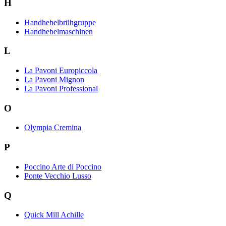
H
Handhebelbrühgruppe
Handhebelmaschinen
L
La Pavoni Europiccola
La Pavoni Mignon
La Pavoni Professional
O
Olympia Cremina
P
Poccino Arte di Poccino
Ponte Vecchio Lusso
Q
Quick Mill Achille