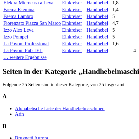
Elektra Microcasa a Leva
Einkreiser
Handhebel
1,8
Faema Faemina
Einkreiser
Handhebel
1,4
Faema Lambro
Einkreiser
Handhebel
5
Fiorenzato Piazza San Marco
Einkreiser
Handhebel
4,7
Izzo Alex Leva
Einkreiser
Handhebel
5
Izzo Pompei
Einkreiser
Handhebel
5
La Pavoni Professional
Einkreiser
Handhebel
1,6
La Pavoni Pub 1EL
Einkreiser
Handhebel
4
… weitere Ergebnisse
Seiten in der Kategorie „Handhebelmasch
Folgende 25 Seiten sind in dieser Kategorie, von 25 insgesamt.
A
Alphabetische Liste der Handhebelmaschinen
Arin
B
Brugnetti Aurora