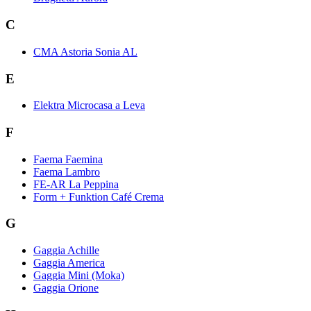
C
CMA Astoria Sonia AL
E
Elektra Microcasa a Leva
F
Faema Faemina
Faema Lambro
FE-AR La Peppina
Form + Funktion Café Crema
G
Gaggia Achille
Gaggia America
Gaggia Mini (Moka)
Gaggia Orione