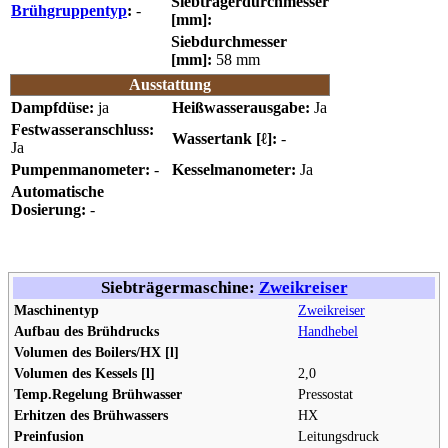
Siebträgerdurchmesser
Brühgruppentyp
:
-
[mm]:
Siebdurchmesser
[mm]:
58 mm
Ausstattung
Dampfdüse:
ja
Heißwasserausgabe:
Ja
Festwasseranschluss:
Wassertank [ℓ]:
-
Ja
Pumpenmanometer:
-
Kesselmanometer:
Ja
Automatische
Dosierung:
-
Siebträgermaschine:
Zweikreiser
Maschinentyp
Zweikreiser
Aufbau des Brühdrucks
Handhebel
Volumen des Boilers/HX [l]
Volumen des Kessels [l]
2,0
Temp.Regelung Brühwasser
Pressostat
Erhitzen des Brühwassers
HX
Preinfusion
Leitungsdruck