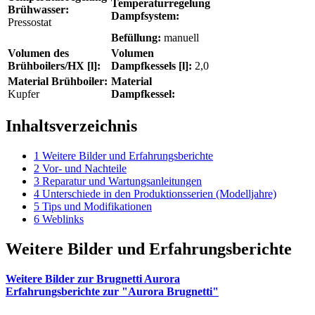
Temperaturregelung
Brühwasser:
Dampfsystem:
Pressostat
Befüllung:
manuell
Volumen des
Volumen
Brühboilers/HX [l]:
Dampfkessels [l]:
2,0
Material Brühboiler:
Material
Kupfer
Dampfkessel:
Inhaltsverzeichnis
1
Weitere Bilder und Erfahrungsberichte
2
Vor- und Nachteile
3
Reparatur und Wartungsanleitungen
4
Unterschiede in den Produktionsserien (Modelljahre)
5
Tips und Modifikationen
6
Weblinks
Weitere Bilder und Erfahrungsberichte
Weitere Bilder zur Brugnetti Aurora
Erfahrungsberichte zur "Aurora Brugnetti"