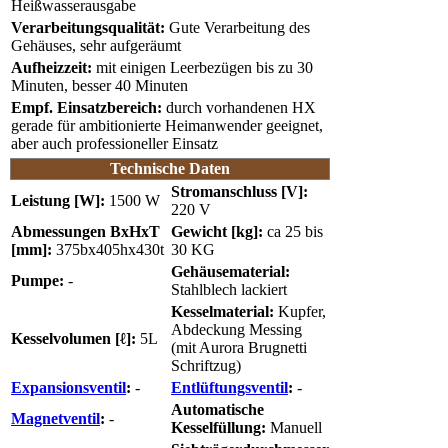
Heißwasserausgabe
Verarbeitungsqualität:
Gute Verarbeitung des
Gehäuses, sehr aufgeräumt
Aufheizzeit:
mit einigen Leerbezügen bis zu 30
Minuten, besser 40 Minuten
Empf. Einsatzbereich:
durch vorhandenen HX
gerade für ambitionierte Heimanwender geeignet,
aber auch professioneller Einsatz
Technische Daten
Stromanschluss [V]:
Leistung [W]:
1500 W
220 V
Abmessungen BxHxT
Gewicht [kg]:
ca 25 bis
[mm]:
375bx405hx430t
30 KG
Gehäusematerial:
Pumpe:
-
Stahlblech lackiert
Kesselmaterial:
Kupfer,
Abdeckung Messing
Kesselvolumen [ℓ]:
5L
(mit Aurora Brugnetti
Schriftzug)
Expansionsventil
:
-
Entlüftungsventil
:
-
Automatische
Magnetventil
:
-
Kesselfüllung:
Manuell