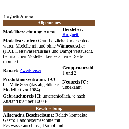
Brugnetti Aurora
Allgemeines
Hersteller:
Modellbezeichnung:
Aurora
Brugnetti
Modellvarianten:
Grundsätzliche Unterschiede
waren Modelle mit und ohne Wärmetauscher
(HX), Heisswasserauslass und Dampf vertauscht,
bei manchen Modellen beides an einer Seite
montiert
Gruppenanzahl:
Bauart:
Zweikreiser
1 und 2
Produktionszeitraum:
1970
Neupreis [€]:
bis Mitte 80er (das abgebildete
unbekannt
Modell ist von1984)
Gebrauchtpreis [€]:
unterschiedlich, je nach
Zustand bis über 1000 €
Beschreibung
Allgemeine Beschreibung:
Relativ kompakte
Gastro Handhebelmaschine mit
Festwasseranschluss, Dampf und