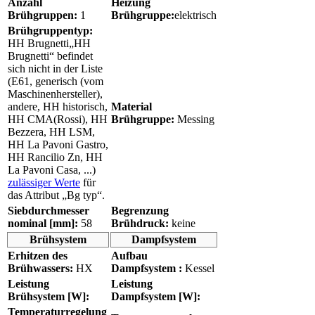
Anzahl
Heizung
Brühgruppen:
1
Brühgruppe:
elektrisch
Brühgruppentyp:
HH Brugnetti
„HH
Brugnetti“ befindet
sich nicht in der Liste
(E61, generisch (vom
Maschinenhersteller),
andere, HH historisch,
Material
HH CMA(Rossi), HH
Brühgruppe:
Messing
Bezzera, HH LSM,
HH La Pavoni Gastro,
HH Rancilio Zn, HH
La Pavoni Casa, ...)
zulässiger Werte
für
das Attribut „Bg typ“.
Siebdurchmesser
Begrenzung
nominal [mm]:
58
Brühdruck:
keine
Brühsystem
Dampfsystem
Erhitzen des
Aufbau
Brühwassers:
HX
Dampfsystem :
Kessel
Leistung
Leistung
Brühsystem [W]:
Dampfsystem [W]:
Temperaturregelung