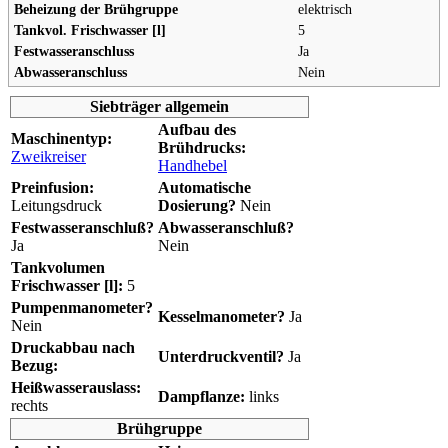
Beheizung der Brühgruppe
elektrisch
Tankvol. Frischwasser [l]
5
Festwasseranschluss
Ja
Abwasseranschluss
Nein
Siebträger allgemein
Aufbau des
Maschinentyp:
Brühdrucks:
Zweikreiser
Handhebel
Preinfusion:
Automatische
Leitungsdruck
Dosierung?
Nein
Festwasseranschluß?
Abwasseranschluß?
Ja
Nein
Tankvolumen
Frischwasser [l]:
5
Pumpenmanometer?
Kesselmanometer?
Ja
Nein
Druckabbau nach
Unterdruckventil?
Ja
Bezug:
Heißwasserauslass:
Dampflanze:
links
rechts
Brühgruppe