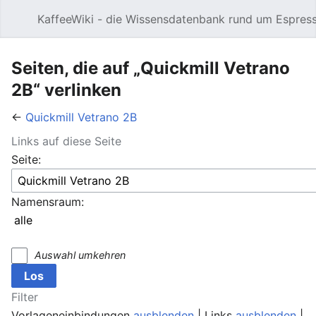
KaffeeWiki - die Wissensdatenbank rund um Espres
Hauptmenü öffnen
Seiten, die auf „Quickmill Vetrano
2B“ verlinken
←
Quickmill Vetrano 2B
Links auf diese Seite
Seite:
Namensraum:
Auswahl umkehren
Filter
Vorlageneinbindungen
ausblenden
| Links
ausblenden
|