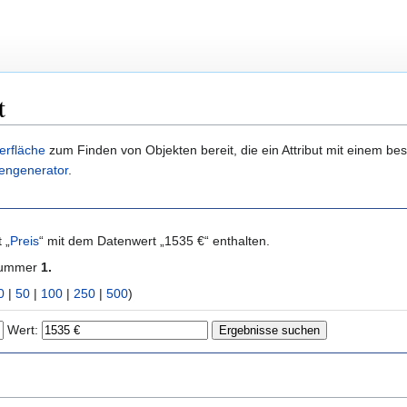
t
erfläche
zum Finden von Objekten bereit, die ein Attribut mit einem b
engenerator
.
 „
Preis
“ mit dem Datenwert „1535 €“ enthalten.
 Nummer
1.
0
|
50
|
100
|
250
|
500
)
Wert: