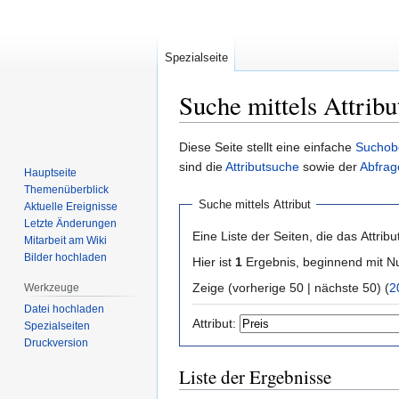
Spezialseite
Suche mittels Attribu
Zur
Zur
Diese Seite stellt eine einfache
Suchob
Navigation
Suche
sind die
Attributsuche
sowie der
Abfrag
Hauptseite
springen
springen
Themenüberblick
Suche mittels Attribut
Aktuelle Ereignisse
Letzte Änderungen
Eine Liste der Seiten, die das Attribut
Mitarbeit am Wiki
Bilder hochladen
Hier ist
1
Ergebnis, beginnend mit
Zeige (vorherige 50 | nächste 50) (
2
Werkzeuge
Datei hochladen
Attribut:
Spezialseiten
Druckversion
Liste der Ergebnisse