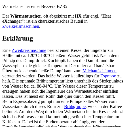
Wärmetauscher einer Bezzera BZ35
Der
Wärmetauscher
, oft abgekürzt mit
HX
(für engl. "
H
eat
e
X
changer") ist ein charakteristisches Bauteil in
Zweikreismaschinen
.
Erklärung
Eine
Zweikreismaschine
besitzt einen Kessel der ungefähr zur
Hälfte mit ca. 120°C-130°C heißem Wasser gefüllt ist. Nach dem
Prinzip des Dampfdruck-Kochtopfs haben die Dampf- und die
Wasserphase die gleiche Temperatur. Der unter ca. 1bar-1.3bar
Überdruck stehende heiße Dampf kann zum
Milchaufschäumen
verwendet werden. Das heiße Wasser ist allerdings für
Espresso
zu
heiß. Die optimale Brühtemperatur liegt unterhalb des Siedepunktes
von Wasser bei ca. 88-94°C. Um Wasser dieser Temperatur zu
erzeugen haben sich die Ingenieure den Wärmetauscher einfallen
lassen. Das ist meist ein Rohr, daß quer durch den Kessel führt.
Beim Espressobezug pumpt nun eine Pumpe kaltes Wasser vom
Wassertank durch dieses Rohr zur
Brühgruppe
, wo sich der Kaffee
befindet. Auf dem Weg durch den Wärmetauscher im Kessel erhitzt
sich das Brühwasser und kommt mit gewünschter Temperatur am
Kaffee an. Dabei ist die Endtemperatur abhängig von der
Durchflußgeschwindigkeit des Wassers durch den Wärmetauscher,