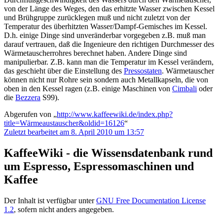
von der Länge des Weges, den das erhitzte Wasser zwischen Kessel
und Brühgruppe zurücklegen muß und nicht zuletzt von der
Temperatur des überhitzten Wasser/Dampf-Gemisches im Kessel.
D.h. einige Dinge sind unveränderbar vorgegeben z.B. muß man
darauf vertrauen, daß die Ingenieure den richtigen Durchmesser des
Wärmetauscherrohres berechnet haben. Andere Dinge sind
manipulierbar. Z.B. kann man die Temperatur im Kessel verändern,
das geschieht über die Einstellung des
Pressostaten
. Wärmetauscher
können nicht nur Rohre sein sondern auch Metallkapseln, die von
oben in den Kessel ragen (z.B. einige Maschinen von
Cimbali
oder
die
Bezzera
S99).
Abgerufen von „
http://www.kaffeewiki.de/index.php?
title=Wärmeaustauscher&oldid=16126
“
Zuletzt bearbeitet am 8. April 2010 um 13:57
KaffeeWiki - die Wissensdatenbank rund
um Espresso, Espressomaschinen und
Kaffee
Der Inhalt ist verfügbar unter
GNU Free Documentation License
1.2
, sofern nicht anders angegeben.