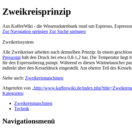
Zweikreisprinzip
Aus KaffeeWiki - die Wissensdatenbank rund um Espresso, Espress
Zur Navigation springen
Zur Suche springen
Zweikreissystem
Alle Zweikreiser arbeiten nach demselben Prinzip: In einem geschloss
Pressostat
hält den Druck bei etwa 0,8-1,2 bar. Die Temperatur liegt 
für den Espressobezug pumpt. Während es diesen Wärmetauscher pass
indirekt über den Kesseldruck eingestellt. Am oberen Teil des Ke
Siehe auch:
Zweikreismaschinen
Abgerufen von „
http://www.kaffeewiki.de/index.php?title=Zweikrei
Kategorien
:
Zweikreismaschinen
Technik
Navigationsmenü