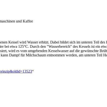
omaschinen und Kaffee
enen Kessel wird Wasser erhitzt. Dabei bildet sich im unteren Teil des
hier bei etwa 125°C. Durch den "Wasserbereich" des Kessels ist ein etw
iert, wird es vom umgebenden Kesselwasser auf die gewünschte Brüht
ssels kann Dampf für Milchschaum entnommen werden, am unteren Teil 
sprinzip&oldid=13523
“