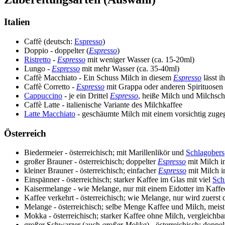
Italien
Caffè (deutsch:
Espresso
)
Doppio - doppelter (
Espresso
)
Ristretto
-
Espresso
mit weniger Wasser (ca. 15-20ml)
Lungo -
Espresso
mit mehr Wasser (ca. 35-40ml)
Caffè Macchiato - Ein Schuss Milch in diesem
Espresso
lässt i
Caffè Corretto -
Espresso
mit Grappa oder anderen Spirituosen
Cappuccino
- je ein Drittel
Espresso
, heiße Milch und Milchsc
Caffè Latte - italienische Variante des Milchkaffee
Latte Macchiato
- geschäumte Milch mit einem vorsichtig zu
Österreich
Biedermeier - österreichisch; mit Marillenlikör und
Schlagobers
großer Brauner - österreichisch; doppelter
Espresso
mit Milch i
kleiner Brauner - österreichisch; einfacher
Espresso
mit Milch i
Einspänner - österreichisch; starker Kaffee im Glas mit viel
Sch
Kaisermelange - wie Melange, nur mit einem Eidotter im Kaffe
Kaffee verkehrt - österreichisch; wie Melange, nur wird zuers
Melange - österreichisch; selbe Menge Kaffee und Milch, meis
Mokka - österreichisch; starker Kaffee ohne Milch, vergleichb
großer Schwarzer (auch
großer Mokka
) - österreichisch; doppe