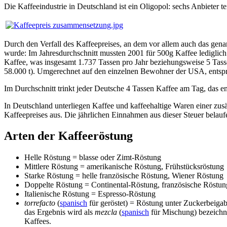
Die Kaffeeindustrie in Deutschland ist ein Oligopol: sechs Anbieter t
Durch den Verfall des Kaffeepreises, an dem vor allem auch das genan
wurde: Im Jahresdurchschnitt mussten 2001 für 500g Kaffee ledigli
Kaffee, was insgesamt 1.737 Tassen pro Jahr beziehungsweise 5 Tass
58.000 t). Umgerechnet auf den einzelnen Bewohner der USA, entspre
Im Durchschnitt trinkt jeder Deutsche 4 Tassen Kaffee am Tag, das ent
In Deutschland unterliegen Kaffee und kaffeehaltige Waren einer zusä
Kaffeepreises aus. Die jährlichen Einnahmen aus dieser Steuer belauf
Arten der Kaffeeröstung
Helle Röstung = blasse oder Zimt-Röstung
Mittlere Röstung = amerikanische Röstung, Frühstücksröstung
Starke Röstung = helle französische Röstung, Wiener Röstung
Doppelte Röstung = Continental-Röstung, französische Röstun
Italienische Röstung = Espresso-Röstung
torrefacto
(
spanisch
für geröstet) = Röstung unter Zuckerbeigab
das Ergebnis wird als
mezcla
(
spanisch
für Mischung) bezeichn
Kaffees.