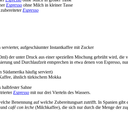
cher
Espresso
ohne Milch in kleiner Tasse
 zubereiteter
Espresso
 servierter, aufgeschäumter Instantkaffee mit Zucker
0ml) der unter Druck aus einer speziellen Mischung gebrüht wird, die 
sierung und Durchlaufzeit entsprechen in etwa denen von Espresso, nur
n Südamerika häufig serviert)
 Kaffee, ähnlich türkischem Mokka
s halbfester Sahne
trierter
Espresso
mit nur drei Vierteln des Wassers.
elche Benennung auf welche Zubereitungsart zutrifft. In Spanien gibt 
) und
café con leche
(Milchkaffee), die sich nur durch die Menge der z