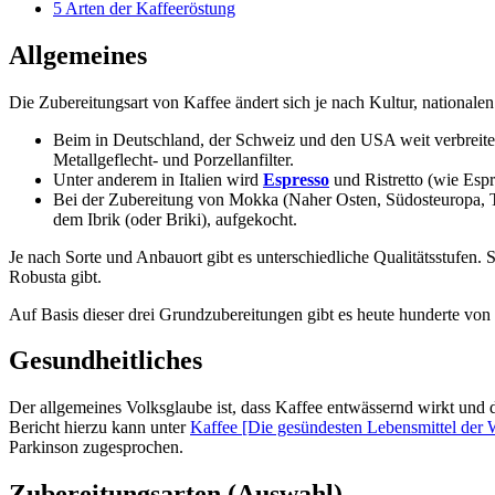
5
Arten der Kaffeeröstung
Allgemeines
Die Zubereitungsart von Kaffee ändert sich je nach Kultur, nationa
Beim in Deutschland, der Schweiz und den USA weit verbreit
Metallgeflecht- und Porzellanfilter.
Unter anderem in Italien wird
Espresso
und Ristretto (wie Espr
Bei der Zubereitung von Mokka (Naher Osten, Südosteuropa, Tü
dem Ibrik (oder Briki), aufgekocht.
Je nach Sorte und Anbauort gibt es unterschiedliche Qualitätsstufen. 
Robusta gibt.
Auf Basis dieser drei Grundzubereitungen gibt es heute hunderte vo
Gesundheitliches
Der allgemeines Volksglaube ist, dass Kaffee entwässernd wirkt und 
Bericht hierzu kann unter
Kaffee [Die gesündesten Lebensmittel der 
Parkinson zugesprochen.
Zubereitungsarten (Auswahl)