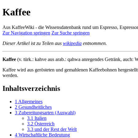
Kaffee
Aus KaffeeWiki - die Wissensdatenbank rund um Espresso, Espress
Zur Navigation springen
Zur Suche springen
Dieser Artikel ist zu Teilen aus
wikipedia
entnommen.
Kaffee
(v. türk.: kahve aus arab.: qahwa anregendes Getränk, auch: W
Kaffee wird aus gerösteten und gemahlenen Kaffeebohnen hergestellt.
werden.
Inhaltsverzeichnis
1
Allgemeines
2
Gesundheitliches
3
Zubereitungsarten (Auswahl)
3.1
Italien
3.2
Österreich
3.3
und der Rest der Welt
4
Wirtschaftliche Bedeutung