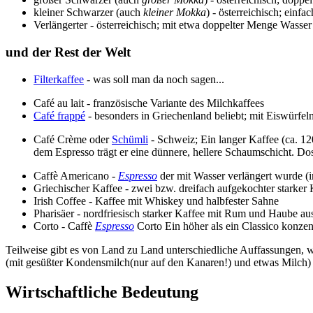
kleiner Schwarzer (auch
kleiner Mokka
) - österreichisch; einfa
Verlängerter - österreichisch; mit etwa doppelter Menge Wasser
und der Rest der Welt
Filterkaffee
- was soll man da noch sagen...
Café au lait - französische Variante des Milchkaffees
Café frappé
- besonders in Griechenland beliebt; mit Eiswürfeln
Café Crème oder
Schümli
- Schweiz; Ein langer Kaffee (ca. 12
dem Espresso trägt er eine dünnere, hellere Schaumschicht. Do
Caffè Americano -
Espresso
der mit Wasser verlängert wurde (i
Griechischer Kaffee - zwei bzw. dreifach aufgekochter starker
Irish Coffee - Kaffee mit Whiskey und halbfester Sahne
Pharisäer - nordfriesisch starker Kaffee mit Rum und Haube au
Corto - Caffè
Espresso
Corto Ein höher als ein Classico konzen
Teilweise gibt es von Land zu Land unterschiedliche Auffassungen, w
(mit gesüßter Kondensmilch(nur auf den Kanaren!) und etwas Milch
Wirtschaftliche Bedeutung