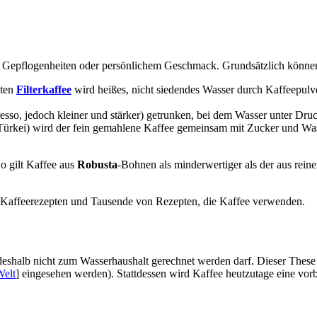
len Gepflogenheiten oder persönlichem Geschmack. Grundsätzlich könne
eten
Filterkaffee
wird heißes, nicht siedendes Wasser durch Kaffeepulver 
esso, jedoch kleiner und stärker) getrunken, bei dem Wasser unter Dru
rkei) wird der fein gemahlene Kaffee gemeinsam mit Zucker und Wasse
So gilt Kaffee aus
Robusta
-Bohnen als minderwertiger als der aus rei
n Kaffeerezepten und Tausende von Rezepten, die Kaffee verwenden.
deshalb nicht zum Wasserhaushalt gerechnet werden darf. Dieser These
Welt
] eingesehen werden). Stattdessen wird Kaffee heutzutage eine v