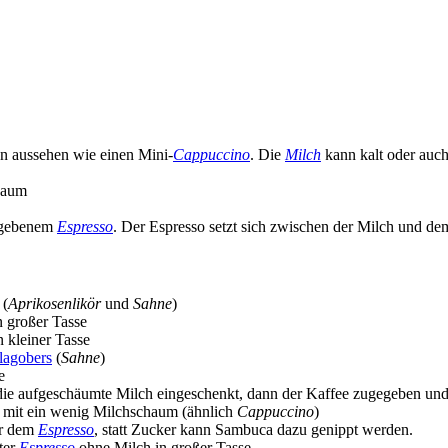
hn aussehen wie einen Mini-
Cappuccino
. Die
Milch
kann kalt oder auc
haum
gegebenem
Espresso
. Der Espresso setzt sich zwischen der Milch und d
(
Aprikosenlikör
und
Sahne
)
n großer Tasse
n kleiner Tasse
lagobers
(
Sahne
)
e
t die aufgeschäumte Milch eingeschenkt, dann der Kaffee zugegeben und
t mit ein wenig Milchschaum (ähnlich
Cappuccino
)
ar dem
Espresso
, statt Zucker kann Sambuca dazu genippt werden.
lter
Espresso
ohne Milch in großer Tasse