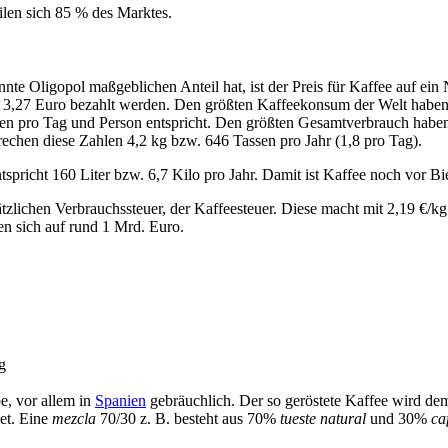
eilen sich 85 % des Marktes.
nte Oligopol maßgeblichen Anteil hat, ist der Preis für Kaffee auf ein
ch 3,27 Euro bezahlt werden. Den größten Kaffeekonsum der Welt habe
en pro Tag und Person entspricht. Den größten Gesamtverbrauch haben
chen diese Zahlen 4,2 kg bzw. 646 Tassen pro Jahr (1,8 pro Tag).
spricht 160 Liter bzw. 6,7 Kilo pro Jahr. Damit ist Kaffee noch vor Bi
tzlichen Verbrauchssteuer, der Kaffeesteuer. Diese macht mit 2,19 €/kg
en sich auf rund 1 Mrd. Euro.
g
e, vor allem in
Spanien
gebräuchlich. Der so geröstete Kaffee wird dem
et. Eine
mezcla
70/30 z. B. besteht aus 70%
tueste natural
und 30%
ca