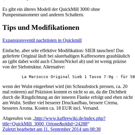
Es gibt ein älteres Modell der QuickMill 3000 ohne
Pumpenmanometer und anderen Schaltern.
Tips und Modifikationen
Expansionsventil nachrüsten in Quickmill
Einfache, aber sehr effektive Modifikation: SIEB tauschen! Das
gelieferte Original läuft bei säurehaltigen Kaffeesorten graubläulich
an (gibt dabei wohl auch Chrom/Nickel ab) und ist wenig präzise
von der Siebstruktur. Alternative:
wenn der Wulst eingeebnet wird (im Schraubstock pressen, ca. 20
mal rotieren) auf Präzision kommt es nicht so an, da die Dichtheit
durch die Ringdichtung an der inneren Flanke erfolgt und eben nicht
am Wulst. Seither viel besserer Druckaufbau, bessere Crema,
besseres Aroma. Kosten ca. 18 EUR incl. Versand.
Abgerufen von „
http://www.kaffeewiki.de/index.php?
title=QuickMill_3000_Orione&oldid=24288
“
Zuletzt bearbeitet am 11. September 2014 um 08:38