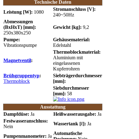
Technische Daten
Stromanschluss [V]:
Leistung [W]:
1080
240~50Hz
Abmessungen
(BxHxT) [mm]:
Gewicht [kg]:
9,2
250x380x250
Pumpe:
Gehäusematerial:
Vibrationspumpe
Edelstahl
Thermoblockmaterial:
Aluminium mit
Magnetventil
:
eingelassenen
Kupferrohren
Brühgruppentyp
:
Siebträgerdurchmesser
Thermoblock
[mm]:
Siebdurchmesser
[mm]:
58
Ausstattung
Dampfdüse:
Ja
Heißwasserausgabe:
Ja
Festwasseranschluss:
Wassertank [ℓ]:
Ja
Nein
Automatische
Pumpenmanometer:
Ja
Dosierung:
Nein