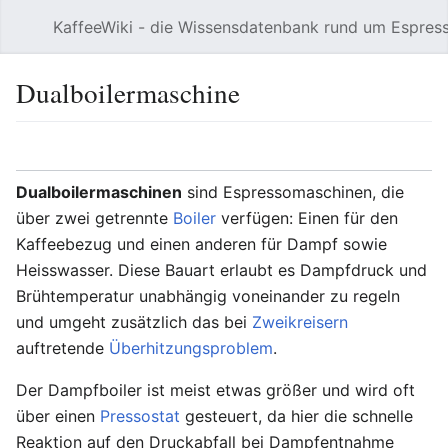
KaffeeWiki - die Wissensdatenbank rund um Espres
Hauptmenü öffnen
Dualboilermaschine
Sprache
Beobachten
Bearbeiten
Dualboilermaschinen
sind Espressomaschinen, die
über zwei getrennte
Boiler
verfügen: Einen für den
Kaffeebezug und einen anderen für Dampf sowie
Heisswasser. Diese Bauart erlaubt es Dampfdruck und
Brühtemperatur unabhängig voneinander zu regeln
und umgeht zusätzlich das bei
Zweikreisern
auftretende
Überhitzungsproblem
.
Der Dampfboiler ist meist etwas größer und wird oft
über einen
Pressostat
gesteuert, da hier die schnelle
Reaktion auf den Druckabfall bei Dampfentnahme