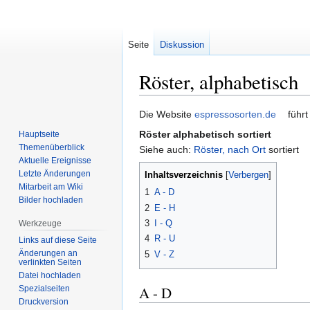
Seite
Diskussion
Röster, alphabetisch
Zur
Zur
Die Website
espressosorten.de
führt
Navigation
Suche
Röster alphabetisch sortiert
Hauptseite
springen
springen
Themenüberblick
Siehe auch:
Röster, nach Ort
sortiert
Aktuelle Ereignisse
Letzte Änderungen
Inhaltsverzeichnis
Mitarbeit am Wiki
1
A - D
Bilder hochladen
2
E - H
3
I - Q
Werkzeuge
4
R - U
Links auf diese Seite
Änderungen an
5
V - Z
verlinkten Seiten
Datei hochladen
A - D
Spezialseiten
Druckversion