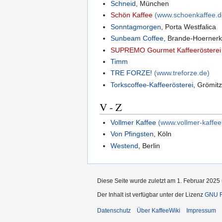
Schneid
, München
Schön Kaffee
(www.schoenkaffee.d
Sonntagmorgen
, Porta Westfalica
Sunbeam Coffee
, Brande-Hoerner
SUPREMO Gourmet Kaffeerösterei
Timm
TRE FORZE!
(www.treforze.de)
Torkscoffee-Kaffeerösterei
, Grömit
V - Z
Vollmer Kaffee
(www.vollmer-kaffee
Von Pfingsten
, Köln
Westend
, Berlin
Diese Seite wurde zuletzt am 1. Februar 2025 
Der Inhalt ist verfügbar unter der Lizenz
GNU F
Datenschutz
Über KaffeeWiki
Impressum