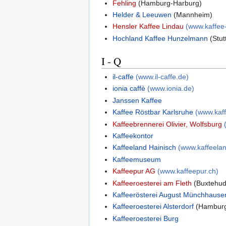
Fehling
(Hamburg-Harburg)
Helder & Leeuwen
(Mannheim)
Hensler Kaffee Lindau
(www.kaffee
Hochland Kaffee Hunzelmann
(Stut
I - Q
il-caffe
(www.il-caffe.de)
ionia caffè
(www.ionia.de)
Janssen Kaffee
Kaffee Röstbar Karlsruhe
(www.kaff
Kaffeebrennerei Olivier, Wolfsburg
Kaffeekontor
Kaffeeland Hainisch
(www.kaffeelan
Kaffeemuseum
Kaffeepur AG
(www.kaffeepur.ch)
Kaffeeroesterei am Fleth
(Buxtehud
Kaffeerösterei August Münchhause
Kaffeeroesterei Alsterdorf
(Hamburg
Kaffeeroesterei Burg