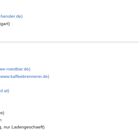
-hensler.de)
tgart)
ee-roestbar.de)
(www.kaffeebrennerei.de)
d.at)
e)
n
, nur Ladengeschaeft)