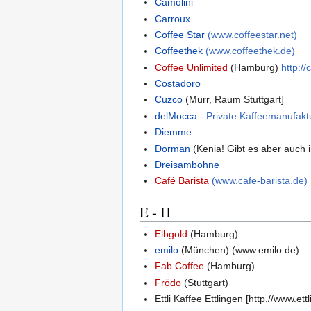
Camolini
Carroux
Coffee Star
(www.coffeestar.net)
Coffeethek
(www.coffeethek.de)
Coffee Unlimited
(Hamburg)
http://
Costadoro
Cuzco
(Murr, Raum Stuttgart]
delMocca
- Private Kaffeemanufak
Diemme
Dorman
(Kenia! Gibt es aber auch 
Dreisambohne
Café Barista
(www.cafe-barista.de)
E - H
Elbgold
(Hamburg)
emilo
(München) (www.emilo.de)
Fab Coffee
(Hamburg)
Frödo
(Stuttgart)
Ettli Kaffee Ettlingen [http.//www.ettl