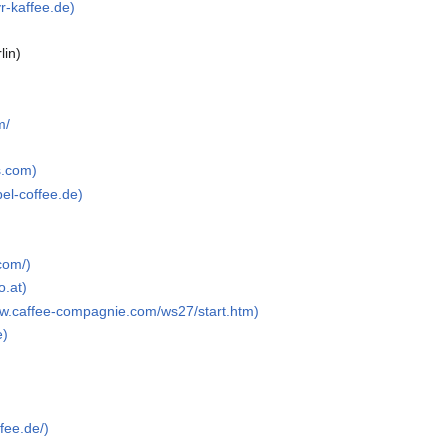
r-kaffee.de)
lin)
m/
s.com)
bel-coffee.de)
.com/)
o.at)
ww.caffee-compagnie.com/ws27/start.htm)
e)
ffee.de/)