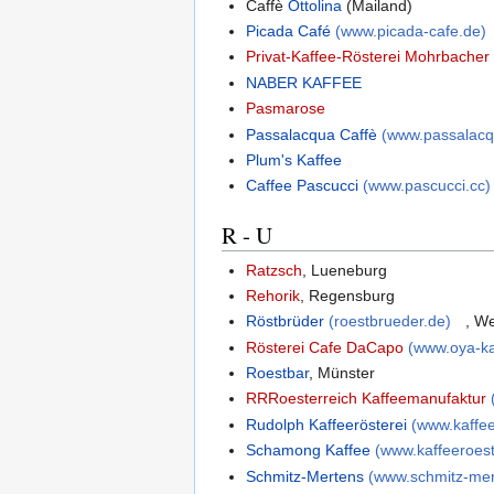
Caffè
Ottolina
(Mailand)
Picada Café
(www.picada-cafe.de)
Privat-Kaffee-Rösterei Mohrbacher
NABER KAFFEE
Pasmarose
Passalacqua Caffè
(www.passalac
Plum's Kaffee
Caffee Pascucci
(www.pascucci.cc)
R - U
Ratzsch
, Lueneburg
Rehorik
, Regensburg
Röstbrüder
(roestbrueder.de)
, W
Rösterei Cafe DaCapo
(www.oya-ka
Roestbar
, Münster
RRRoesterreich Kaffeemanufaktur
Rudolph Kaffeerösterei
(www.kaffee
Schamong Kaffee
(www.kaffeeroest
Schmitz-Mertens
(www.schmitz-mer