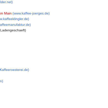
lder.net)
 am Main
(www.kaffee-joerges.de)
w.kaffeeklingler.de)
affeemanufaktur.de)
 Ladengeschaeft)
Kaffeeroesterei.de)
m)