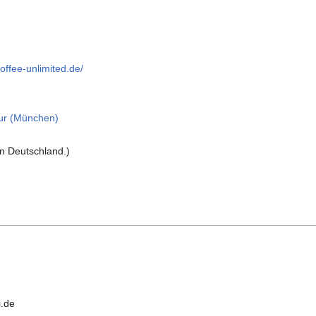
coffee-unlimited.de/
tur (München)
in Deutschland.)
i.de