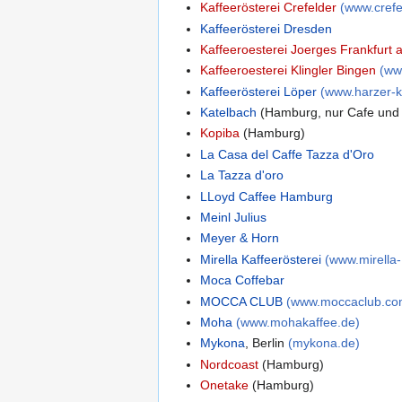
Kaffeerösterei Crefelder
(www.crefe
Kaffeerösterei Dresden
Kaffeeroesterei Joerges Frankfurt
Kaffeeroesterei Klingler Bingen
(ww
Kaffeerösterei Löper
(www.harzer-k
Katelbach
(Hamburg, nur Cafe und
Kopiba
(Hamburg)
La Casa del Caffe Tazza d'Oro
La Tazza d'oro
LLoyd Caffee Hamburg
Meinl Julius
Meyer & Horn
Mirella Kaffeerösterei
(www.mirella-
Moca Coffebar
MOCCA CLUB
(www.moccaclub.co
Moha
(www.mohakaffee.de)
Mykona
, Berlin
(mykona.de)
Nordcoast
(Hamburg)
Onetake
(Hamburg)