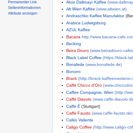
Alois Dallmayr Kaffee
(www.dallmay
Permanenter Link
Seiten­informationen
Alt Wien Kaffee
(www.altwien.at)
Attribute anzeigen
Andraschko Kaffee Manufaktur
(Ber
Arabica Ludwigsburg
AZUL Kaffee
Bacana
http://www.bacana-cafe.co
Becking
Beira Douro
(www.beiradouro-cafe
Black Label Coffee
(https://black-la
Bonafede
(www.bonafede.de)
Bonomi
Brack
(http://brack-kaffeeroesterei
Caffè Chicco d'Oro
(www.chiccodor
Caffee Compagnie, Wien
(http://w
Caffé Diavolo
(www.caffe-diavolo.d
Caffè È
(Stuttgart)
Caffè Fausto
(www.caffe-fausto.de)
Cafés Valiente
Caligo Coffee
(http://www.caligo-co