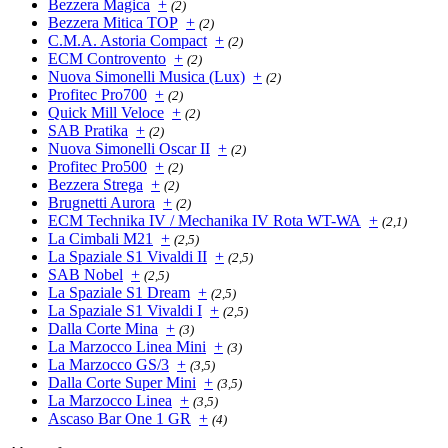
Bezzera Magica
+
(2)
Bezzera Mitica TOP
+
(2)
C.M.A. Astoria Compact
+
(2)
ECM Controvento
+
(2)
Nuova Simonelli Musica (Lux)
+
(2)
Profitec Pro700
+
(2)
Quick Mill Veloce
+
(2)
SAB Pratika
+
(2)
Nuova Simonelli Oscar II
+
(2)
Profitec Pro500
+
(2)
Bezzera Strega
+
(2)
Brugnetti Aurora
+
(2)
ECM Technika IV / Mechanika IV Rota WT-WA
+
(2,1)
La Cimbali M21
+
(2,5)
La Spaziale S1 Vivaldi II
+
(2,5)
SAB Nobel
+
(2,5)
La Spaziale S1 Dream
+
(2,5)
La Spaziale S1 Vivaldi I
+
(2,5)
Dalla Corte Mina
+
(3)
La Marzocco Linea Mini
+
(3)
La Marzocco GS/3
+
(3,5)
Dalla Corte Super Mini
+
(3,5)
La Marzocco Linea
+
(3,5)
Ascaso Bar One 1 GR
+
(4)