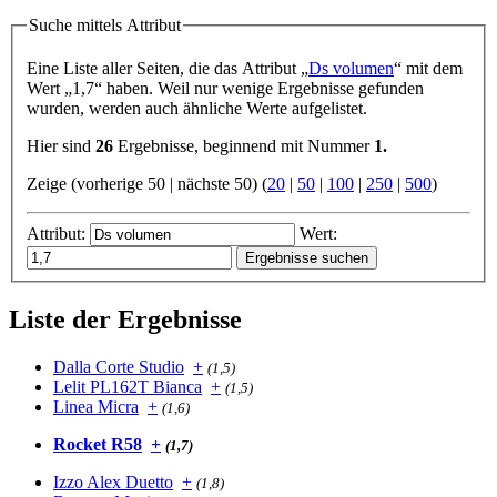
Suche mittels Attribut
Eine Liste aller Seiten, die das Attribut „
Ds volumen
“ mit dem
Wert „1,7“ haben. Weil nur wenige Ergebnisse gefunden
wurden, werden auch ähnliche Werte aufgelistet.
Hier sind
26
Ergebnisse, beginnend mit Nummer
1.
Zeige (vorherige 50 | nächste 50) (
20
|
50
|
100
|
250
|
500
)
Attribut:
Wert:
Liste der Ergebnisse
Dalla Corte Studio
+
(1,5)
Lelit PL162T Bianca
+
(1,5)
Linea Micra
+
(1,6)
Rocket R58
+
(1,7)
Izzo Alex Duetto
+
(1,8)